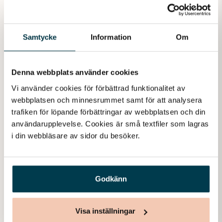
Askgravlund
– En askgravlund är en variant av
en minneslund, men med ett par viktiga skillnader: dels får
anhöriga vara med vid gravsättningen, och dels får namnet
Samtycke
Information
Om
av den avlidne finnas i askgravlunden. En gemensam
smyckningsplats finns att tillgå där anhöriga kan placera
snittblommor och tända ljus.
Denna webbplats använder cookies
Vi använder cookies för förbättrad funktionalitet av 
Askgravplats
– Askgravplatsen är avsedd för en eller flera
webbplatsen och minnesrummet samt för att analysera 
askor och liknar minneslund och askgravlund i den
trafiken för löpande förbättringar av webbplatsen och din 
bemärkelsen att inget ansvar av skötsel ligger på anhörig.
användarupplevelse. Cookies är små textfiler som lagras 
Skillnaden är att graven är märkt med namn i likhet med
i din webbläsare av sidor du besöker. 
urn- och kistgrav.
Godkänn
Visa inställningar