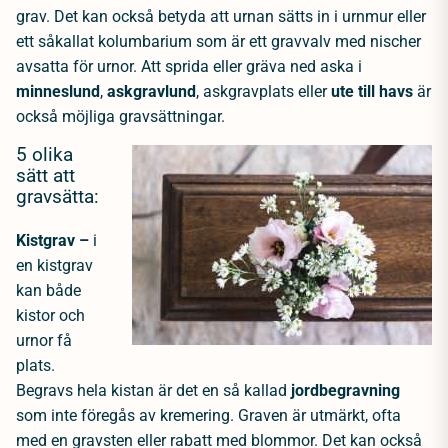
grav. Det kan också betyda att urnan sätts in i urnmur eller
ett såkallat kolumbarium som är ett gravvalv med nischer
avsatta för urnor. Att sprida eller gräva ned aska i
minneslund
,
askgravlund
, askgravplats eller
ute till havs
är
också möjliga gravsättningar.
5 olika
sätt att
gravsätta:
Kistgrav
–
i
en kistgrav
kan både
kistor och
urnor få
plats.
Begravs hela kistan är det en så kallad
jordbegravning
som inte föregås av kremering. Graven är utmärkt, ofta
med en gravsten eller rabatt med blommor. Det kan också