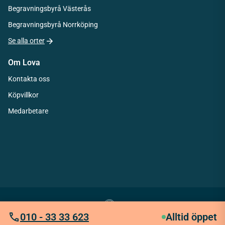
Begravningsbyrå Västerås
Begravningsbyrå Norrköping
Se alla orter
Om Lova
Kontakta oss
Köpvillkor
Medarbetare
010 - 33 33 623
Alltid öppet
Integritetspolicy
Köpvillkor