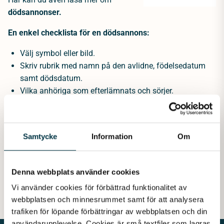
dödsannonser
.
En enkel checklista för en dödsannons:
Välj symbol eller bild.
Skriv rubrik med namn på den avlidne, födelsedatum
samt dödsdatum.
Vilka anhöriga som efterlämnats och sörjer.
En hälsning eller dikt.
Information om begravningen, när och vart den ska
hållas.
Samtycke
Information
Om
Information om var minnesgåvor kan lämnas.
Denna webbplats använder cookies
Vi använder cookies för förbättrad funktionalitet av 
webbplatsen och minnesrummet samt för att analysera 
trafiken för löpande förbättringar av webbplatsen och din 
användarupplevelse. Cookies är små textfiler som lagras 