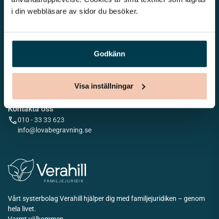
i din webbläsare av sidor du besöker. 
Godkänn
Vår begravningsbyrå är en del av Klarahill. Klarahill består av
kunniga lokala familjeföretag som är auktoriserade inom Sveriges
begravningsbyråers förbund (SBF). Det personliga är centralt för
Visa inställningar
oss, både när det gäller bemötande och när vi utformar
skräddarsydda personliga begravningar.
Kontakta oss
010 - 33 33 623
info@lovabegravning.se
Vårt systerbolag Verahill hjälper dig med familjejuridiken – genom
hela livet.