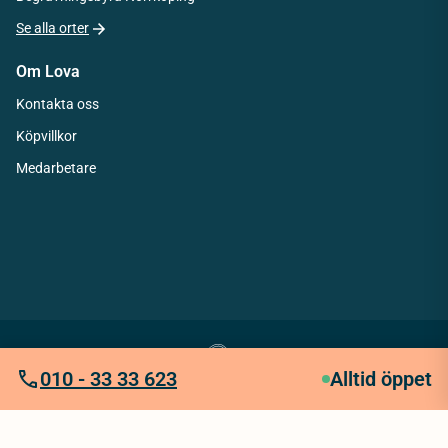
Se alla orter
Om Lova
Kontakta oss
Köpvillkor
Medarbetare
010 - 33 33 623
Alltid öppet
Integritetspolicy
Köpvillkor
Tillgänglighetsredogörelse