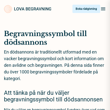
Skip
to
Boka rådgivning
content
Begravningssymbol till
dödsannons
En dödsannons är traditionellt utformad med en
vacker begravningssymbol och kort information om
den avlidne och begravningen. På denna sida finner
du över 1000 begravningssymboler fördelade på
kategori.
Att tänka på när du väljer
begravningssymbol till dödsannonsen
När du väljer en begravningssymbol fundera över vad som