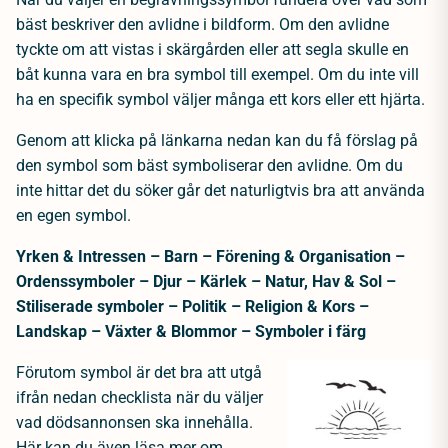
bäst beskriver den avlidne i bildform. Om den avlidne
tyckte om att vistas i skärgården eller att segla skulle en
båt kunna vara en bra symbol till exempel. Om du inte vill
ha en specifik symbol väljer många ett kors eller ett hjärta.
Genom att klicka på länkarna nedan kan du få förslag på
den symbol som bäst symboliserar den avlidne. Om du
inte hittar det du söker går det naturligtvis bra att använda
en egen symbol.
Yrken & Intressen
–
Barn
–
Förening & Organisation
–
Ordenssymboler
–
Djur
–
Kärlek
–
Natur, Hav & Sol
–
Stiliserade symboler
–
Politik
–
Religion & Kors
–
Landskap
–
Växter &
Blommor
–
Symboler i färg
Förutom symbol är det bra att utgå
ifrån nedan checklista när du väljer
vad dödsannonsen ska innehålla.
Här kan du även läsa mer om