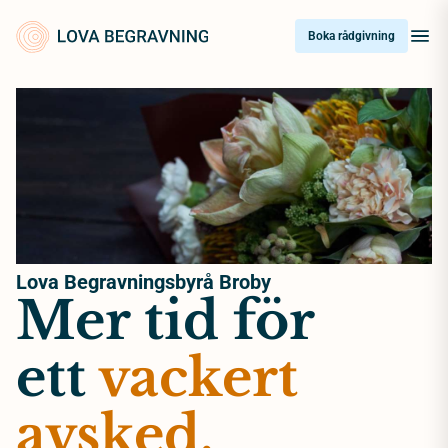
Skip
to
Boka rådgivning
content
Lova Begravningsbyrå Broby
Mer tid för
ett
vackert
avsked.