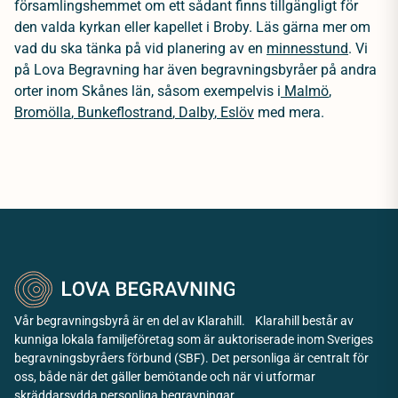
församlingshemmet om ett sådant finns tillgängligt för
den valda kyrkan eller kapellet i Broby. Läs gärna mer om
vad du ska tänka på vid planering av en
minnesstund
.
Vi
på Lova Begravning har även begravningsbyråer på andra
orter inom Skånes län, såsom exempelvis i
Malmö
,
Bromölla
,
Bunkeflostrand
,
Dalby
,
Eslöv
med mera.
Vår begravningsbyrå är en del av Klarahill. Klarahill består av
kunniga lokala familjeföretag som är auktoriserade inom Sveriges
begravningsbyråers förbund (SBF). Det personliga är centralt för
oss, både när det gäller bemötande och när vi utformar
skräddarsydda personliga begravningar.