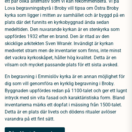
ett par olika alternativ som vi kan rekommendera. Vi på
Lova begravningsbyrå i Broby vill tipsa om Östra Broby
kyrka som ligger i mitten av samhället och är byggd på en
plats där det funnits en kyrkobyggnad ända sedan
medeltiden. Den nuvarande kyrkan är en stenkyrka som
uppfördes 1932 efter en brand. Den är ritad av den
skicklige arkitekten Sven Wranér. Invändigt är kyrkan
medvetet stram men de inventarier som finns, inte minst
det vackra kyrkoskåpet, håller hög kvalitet. Detta är en
vilsam och mycket passande plats för ett sista avsked.
En begravning i Emmislöv kyrka är en annan möjlighet för
dig som vill genomföra en kyrklig begravning i Broby.
Byggnaden uppfördes redan på 1100-talet och ger ett lugnt
intryck med sin vita fasad och karaktäristiska form. Bland
inventarierna märks ett dopfat i mässing från 1500-talet.
Detta är en plats där livets och dödens ritualer avlöser
varandra på ett fint sätt.