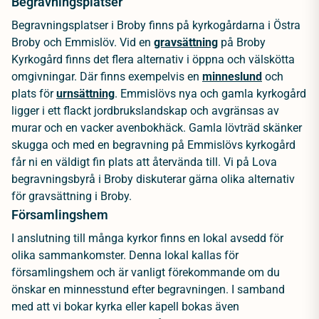
Begravningsplatser
Begravningsplatser i Broby finns på kyrkogårdarna i Östra
Broby och Emmislöv. Vid en
gravsättning
på Broby
Kyrkogård finns det flera alternativ i öppna och välskötta
omgivningar. Där finns exempelvis en
minneslund
och
plats för
urnsättning
. Emmislövs nya och gamla kyrkogård
ligger i ett flackt jordbrukslandskap och avgränsas av
murar och en vacker avenbokhäck. Gamla lövträd skänker
skugga och med en begravning på Emmislövs kyrkogård
får ni en väldigt fin plats att återvända till. Vi på Lova
begravningsbyrå i Broby diskuterar gärna olika alternativ
för gravsättning i Broby.
Församlingshem
I anslutning till många kyrkor finns en lokal avsedd för
olika sammankomster. Denna lokal kallas för
församlingshem och är vanligt förekommande om du
önskar en minnesstund efter begravningen. I samband
med att vi bokar kyrka eller kapell bokas även