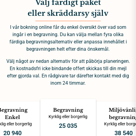
Välj färdigt paket
eller skräddarsy själv
I vår bokning online får du enkel översikt över vad som
ingår i en begravning. Du kan välja mellan fyra olika
färdiga begravningsalternativ eller anpassa innehållet i
begravningen helt efter dina önskemål.
Välj något av nedan alternativ för att påbörja planeringen.
En kostnadsfri icke bindande offert skickas till din mejl
efter gjorda val. En rådgivare tar därefter kontakt med dig
inom 24 timmar.
Begravning
Begravning
Miljövänli
Enkel
Kyrklig eller borgerlig
begravnin
lig eller borgerlig
Kyrklig eller borg
25 035
20 940
38 540