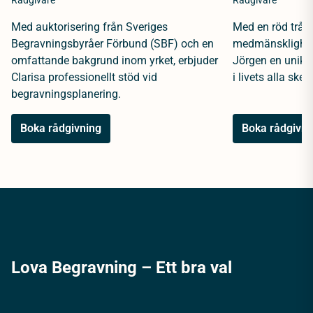
Rådgivare
Rådgivare
Med auktorisering från Sveriges
Med en röd tråd 
Begravningsbyråer Förbund (SBF) och en
medmänsklighet 
omfattande bakgrund inom yrket, erbjuder
Jörgen en unik 
Clarisa professionellt stöd vid
i livets alla sked
begravningsplanering.
Boka rådgivning
Boka rådgivni
Lova Begravning – Ett bra val