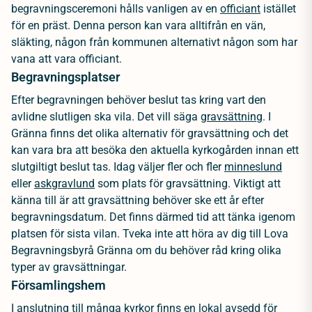
begravningsceremoni hålls vanligen av en
officiant
istället
för en präst. Denna person kan vara alltifrån en vän,
släkting, någon från kommunen alternativt någon som har
vana att vara officiant.
Begravningsplatser
Efter begravningen behöver beslut tas kring vart den
avlidne slutligen ska vila. Det vill säga
gravsättning
. I
Gränna finns det olika alternativ för gravsättning och det
kan vara bra att besöka den aktuella kyrkogården innan ett
slutgiltigt beslut tas. Idag väljer fler och fler
minneslund
eller
askgravlund
som plats för gravsättning. Viktigt att
känna till är att gravsättning behöver ske ett år efter
begravningsdatum. Det finns därmed tid att tänka igenom
platsen för sista vilan. Tveka inte att höra av dig till Lova
Begravningsbyrå Gränna om du behöver råd kring olika
typer av gravsättningar.
Församlingshem
I anslutning till många kyrkor finns en lokal avsedd för