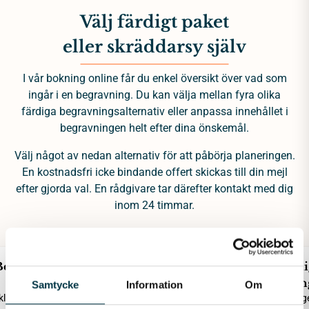
Välj färdigt paket
eller skräddarsy själv
I vår bokning online får du enkel översikt över vad som
ingår i en begravning. Du kan välja mellan fyra olika
färdiga begravningsalternativ eller anpassa innehållet i
begravningen helt efter dina önskemål.
Välj något av nedan alternativ för att påbörja planeringen.
En kostnadsfri icke bindande offert skickas till din mejl
efter gjorda val. En rådgivare tar därefter kontakt med dig
inom 24 timmar.
Begravning
Begravning
Miljövänli
Enkel
Kyrklig eller borgerlig
begravnin
Samtycke
Information
Om
lig eller borgerlig
Kyrklig eller borg
25 035