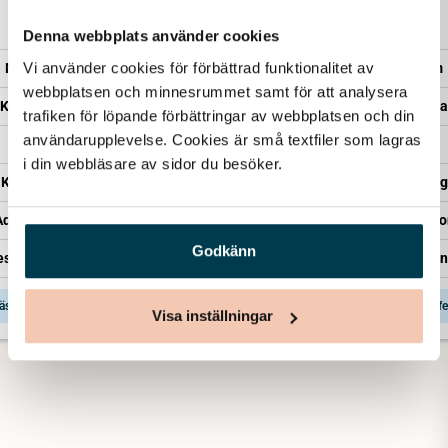
20 940
38 540
Denna webbplats använder cookies
Minnesrum
Vi använder cookies för förbättrad funktionalitet av 
Minnesrum
Minnesrum
Kista – Sandholm
webbplatsen och minnesrummet samt för att analysera 
Kista – Enkel
Kista – Saga
trafiken för löpande förbättringar av webbplatsen och din 
Transport
användarupplevelse. Cookies är små textfiler som lagras 
Transport
Transport
Kistläggning
i din webbläsare av sidor du besöker. 
Kistläggning
Kistläggning
Administration
Administration
Administratio
Representant från Lova
Godkänn
esentant från Lova
Representant från
äs mer & få offert
Läs mer & få offert
Läs mer & få offe
Visa inställningar