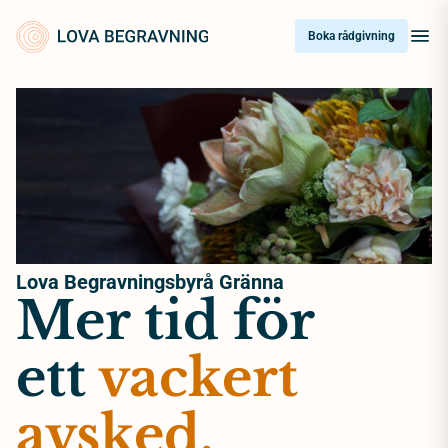
Skip
to
Boka rådgivning
content
Lova Begravningsbyrå Gränna
Mer tid för
ett
vackert
avsked.