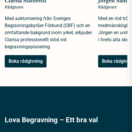
Clarisa Staforelli
Jörgen Samue
Rådgivare
Rådgivare
Med auktorisering från Sveriges
Med en röd tråd 
Begravningsbyråer Förbund (SBF) och en
medmänsklighet 
omfattande bakgrund inom yrket, erbjuder
Jörgen en unik 
Clarisa professionellt stöd vid
i livets alla sked
begravningsplanering.
Boka rådgivning
Boka rådgivni
Lova Begravning – Ett bra val