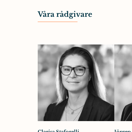
Våra rådgivare
Clarisa Staforelli
Jörgen