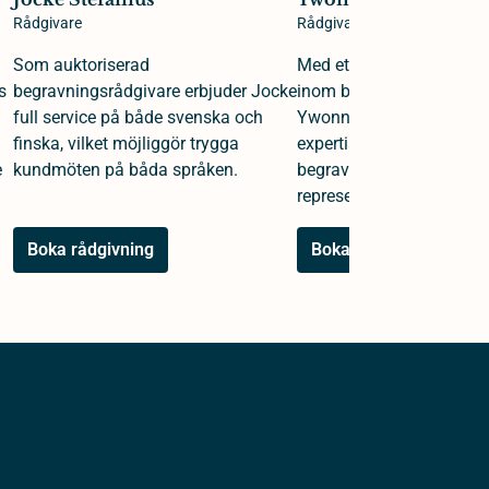
Rådgivare
Rådgivare
Som auktoriserad
Med ett kvarts sekel av e
s
begravningsrådgivare erbjuder Jocke
inom begravningsväsende
full service på både svenska och
Ywonne en djup och omf
finska, vilket möjliggör trygga
expertis i rollerna som b
e
kundmöten på båda språken.
begravningsrådgivare oc
representant.
Boka rådgivning
Boka rådgivning