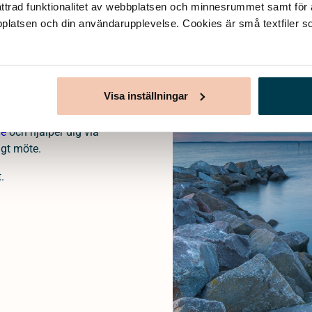
ttrad funktionalitet av webbplatsen och minnesrummet samt för at
bplatsen och din användarupplevelse. Cookies är små textfiler so
ades för att kunna
 tryggt sätt att ordna
Visa inställningar
nns vi tillgängliga på
 och hur du planerar
ge
och hjälper dig via
igt möte.
.