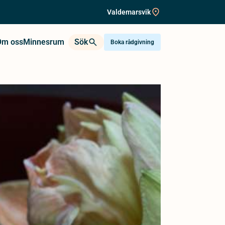
Valdemarsvik
Om oss
Minnesrum
Sök
Boka rådgivning