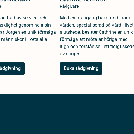
e
Rådgivare
öd tråd av service och
Med en mångårig bakgrund inom
klighet genom hela sin
vården, specialiserad på vård i livet
 har Jörgen en unik förmåga
slutskede, besitter Cathrine en unik
 människor i livets alla
förmåga att möta anhöriga med
lugn och förståelse i ett tidigt sked
av sorgen.
ådgivning
Boka rådgivning