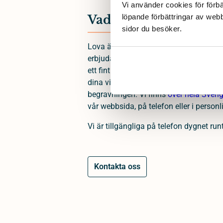
Vi använder cookies för förbä
Vad vi lovar anhöriga
löpande förbättringar av web
sidor du besöker. 
Lova är en begravningsbyrå som grund
erbjuda människor i sorg ett enkelt och
ett fint avsked. Som begravningsbyrå fi
dina villkor och du bestämmer var, när
begravningen. Vi finns
över hela Sveri
vår webbsida, på telefon eller i personl
Vi är tillgängliga på telefon dygnet runt
Kontakta oss