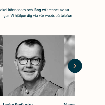
lokal kännedom och lång erfarenhet av att
gar. Vi hjälper dig via vår webb, på telefon
Jocke Stefanius
Ywonne Gullsby