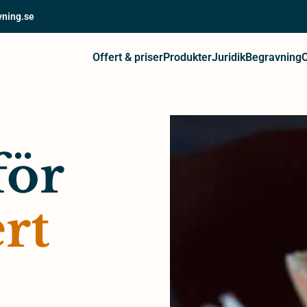
vning.se
Offert & priser
Produkter
Juridik
Begravning
för
rt