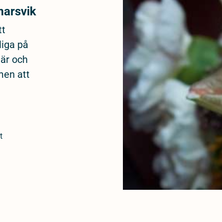
marsvik
tt
liga på
när och
men att
t