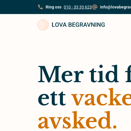
Skip
Ring oss
010 - 33 33 623
info@lovabegra
to
content
Mer tid 
ett
vacke
avsked.