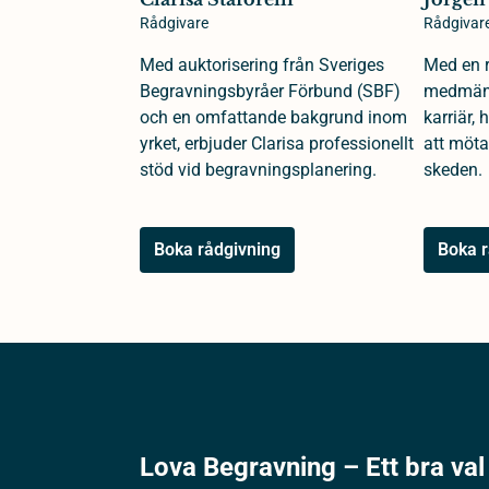
Rådgivare
Rådgivar
Med auktorisering från Sveriges
Med en r
Begravningsbyråer Förbund (SBF)
medmäns
och en omfattande bakgrund inom
karriär,
yrket, erbjuder Clarisa professionellt
att möta
stöd vid begravningsplanering.
skeden.
Boka rådgivning
Boka r
Lova Begravning – Ett bra val