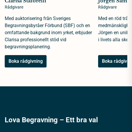
Clarisa Staforelli
Jörgen Samue
Rådgivare
Rådgivare
Med auktorisering från Sveriges
Med en röd tråd 
Begravningsbyråer Förbund (SBF) och en
medmänsklighet 
omfattande bakgrund inom yrket, erbjuder
Jörgen en unik 
Clarisa professionellt stöd vid
i livets alla sked
begravningsplanering.
Boka rådgivning
Boka rådgivni
Lova Begravning – Ett bra val