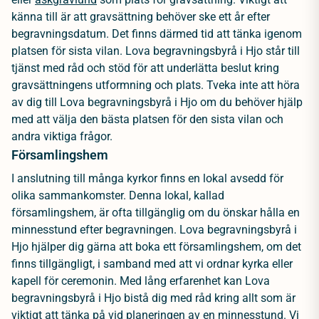
känna till är att gravsättning behöver ske ett år efter
begravningsdatum. Det finns därmed tid att tänka igenom
platsen för sista vilan. Lova begravningsbyrå i Hjo står till
tjänst med råd och stöd för att underlätta beslut kring
gravsättningens utformning och plats. Tveka inte att höra
av dig till Lova begravningsbyrå i Hjo om du behöver hjälp
med att välja den bästa platsen för den sista vilan och
andra viktiga frågor.
Församlingshem
I anslutning till många kyrkor finns en lokal avsedd för
olika sammankomster. Denna lokal, kallad
församlingshem, är ofta tillgänglig om du önskar hålla en
minnesstund efter begravningen. Lova begravningsbyrå i
Hjo hjälper dig gärna att boka ett församlingshem, om det
finns tillgängligt, i samband med att vi ordnar kyrka eller
kapell för ceremonin. Med lång erfarenhet kan Lova
begravningsbyrå i Hjo bistå dig med råd kring allt som är
viktigt att tänka på vid planeringen av en
minnesstund
. Vi