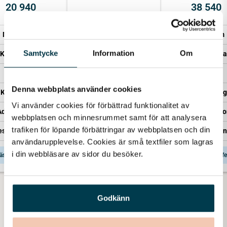
20 940
38 540
Minnesrum
Minnesrum
Minnesrum
Kista – Sandholm
Samtycke
Information
Om
Kista – Enkel
Kista – Saga
Transport
Transport
Transport
Kistläggning
Denna webbplats använder cookies
Kistläggning
Kistläggning
Administration
Vi använder cookies för förbättrad funktionalitet av 
Administration
Administratio
webbplatsen och minnesrummet samt för att analysera 
Representant från Lova
trafiken för löpande förbättringar av webbplatsen och din 
esentant från Lova
Representant från
användarupplevelse. Cookies är små textfiler som lagras 
i din webbläsare av sidor du besöker. 
äs mer & få offert
Läs mer & få offert
Läs mer & få offe
Godkänn