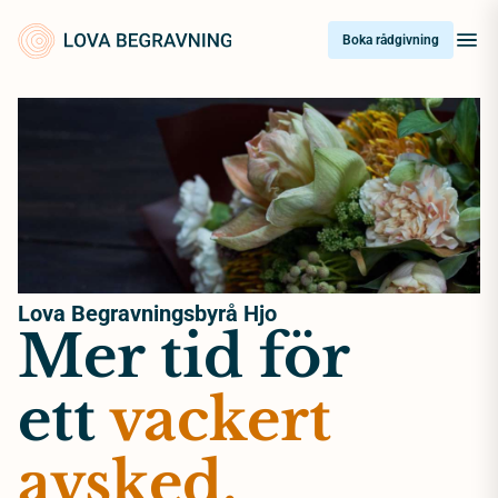
Skip
to
Boka rådgivning
content
Lova Begravningsbyrå Hjo
Mer tid för
ett
vackert
avsked.