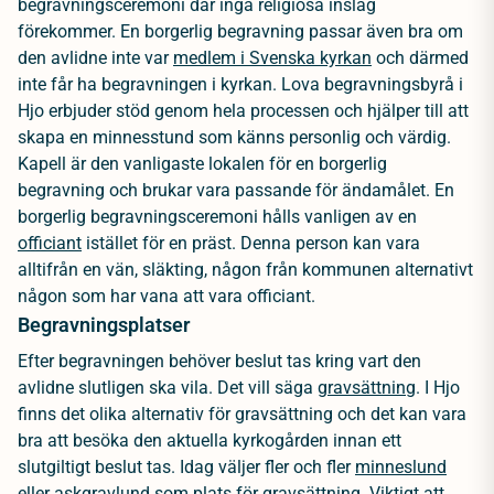
begravningsceremoni där inga religiösa inslag
förekommer. En borgerlig begravning passar även bra om
den avlidne inte var
medlem i Svenska kyrkan
och därmed
inte får ha begravningen i kyrkan. Lova begravningsbyrå i
Hjo erbjuder stöd genom hela processen och hjälper till att
skapa en minnesstund som känns personlig och värdig.
Kapell är den vanligaste lokalen för en borgerlig
begravning och brukar vara passande för ändamålet. En
borgerlig begravningsceremoni hålls vanligen av en
officiant
istället för en präst. Denna person kan vara
alltifrån en vän, släkting, någon från kommunen alternativt
någon som har vana att vara officiant.
Begravningsplatser
Efter begravningen behöver beslut tas kring vart den
avlidne slutligen ska vila. Det vill säga
gravsättning
. I Hjo
finns det olika alternativ för gravsättning och det kan vara
bra att besöka den aktuella kyrkogården innan ett
slutgiltigt beslut tas. Idag väljer fler och fler
minneslund
eller
askgravlund
som plats för gravsättning. Viktigt att