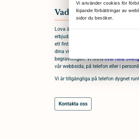
Vi använder cookies för förbä
Vad vi lovar anhöriga
löpande förbättringar av web
sidor du besöker. 
Lova är en begravningsbyrå som grund
erbjuda människor i sorg ett enkelt och
ett fint avsked. Som begravningsbyrå fi
dina villkor och du bestämmer var, när
begravningen. Vi finns
över hela Sveri
vår webbsida, på telefon eller i personl
Vi är tillgängliga på telefon dygnet runt
Kontakta oss