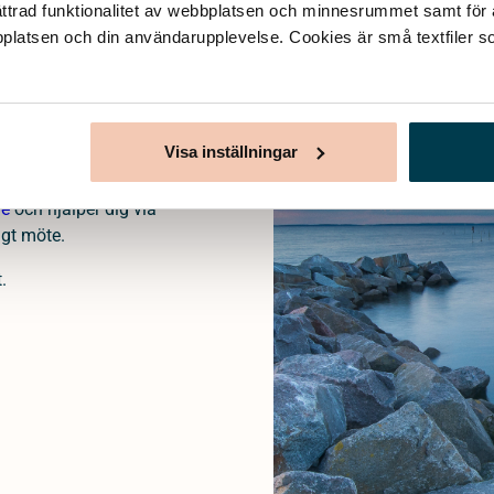
ttrad funktionalitet av webbplatsen och minnesrummet samt för at
bplatsen och din användarupplevelse. Cookies är små textfiler so
ades för att kunna
 tryggt sätt att ordna
Visa inställningar
nns vi tillgängliga på
 och hur du planerar
ge
och hjälper dig via
igt möte.
.