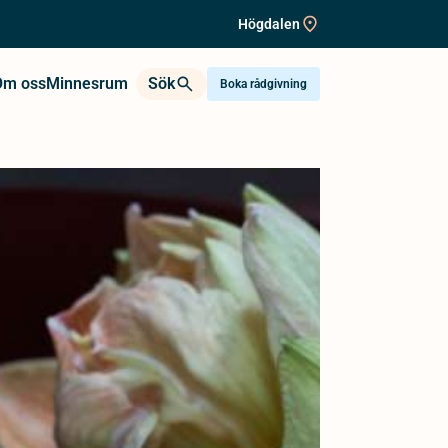
Högdalen
Om oss
Minnesrum
Sök
Boka rådgivning