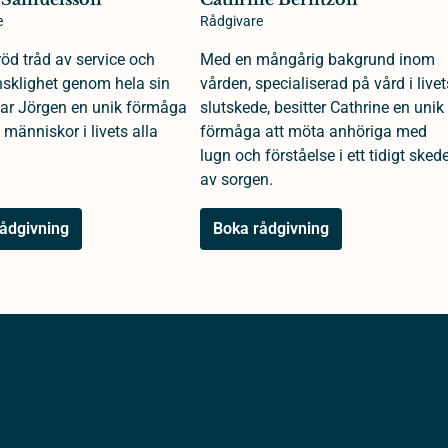
e
Rådgivare
öd tråd av service och
Med en mångårig bakgrund inom
klighet genom hela sin
vården, specialiserad på vård i livet
 har Jörgen en unik förmåga
slutskede, besitter Cathrine en unik
 människor i livets alla
förmåga att möta anhöriga med
lugn och förståelse i ett tidigt sked
av sorgen.
ådgivning
Boka rådgivning