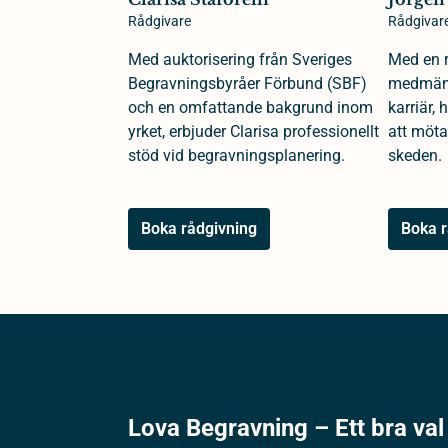
Rådgivare
Rådgivar
Med auktorisering från Sveriges
Med en r
Begravningsbyråer Förbund (SBF)
medmäns
och en omfattande bakgrund inom
karriär,
yrket, erbjuder Clarisa professionellt
att möta
stöd vid begravningsplanering.
skeden.
Boka rådgivning
Boka r
Lova Begravning – Ett bra val