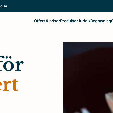
g.se
Offert & priser
Produkter
Juridik
Begravning
för
rt