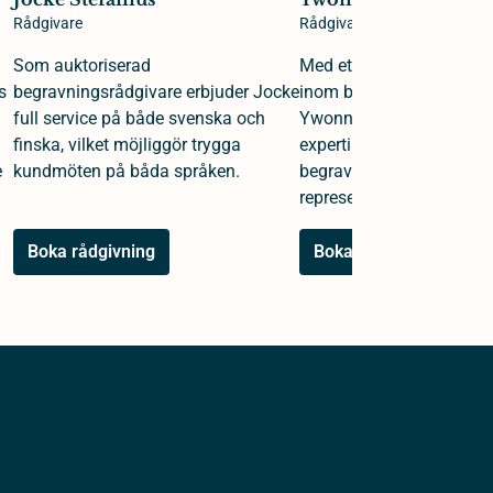
Rådgivare
Rådgivare
Som auktoriserad
Med ett kvarts sekel av e
s
begravningsrådgivare erbjuder Jocke
inom begravningsväsende
full service på både svenska och
Ywonne en djup och omf
finska, vilket möjliggör trygga
expertis i rollerna som b
e
kundmöten på båda språken.
begravningsrådgivare oc
representant.
Boka rådgivning
Boka rådgivning