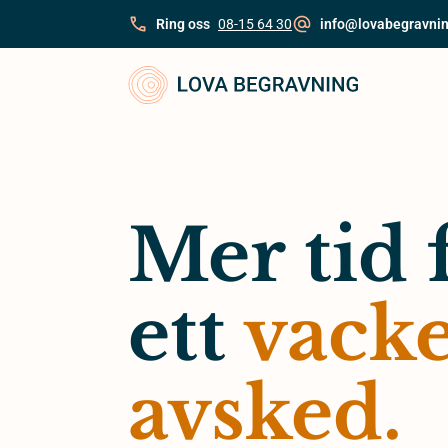
Skip
Ring oss
08-15 64 30
info@lovabegravnin
to
content
Mer tid 
ett
vacke
avsked.