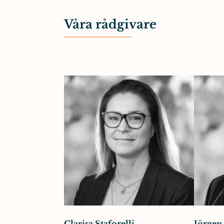
Våra rådgivare
Clarisa Staforelli
Jörgen