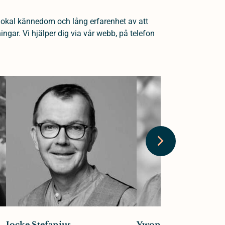
lokal kännedom och lång erfarenhet av att
gar. Vi hjälper dig via vår webb, på telefon
Jocke Stefanius
Ywonne Gullsby