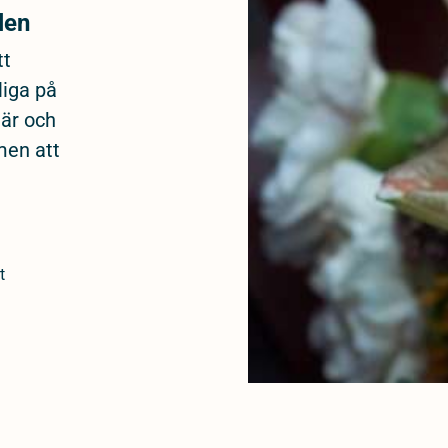
len
tt
liga på
när och
men att
t