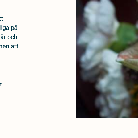
tt
liga på
när och
men att
t