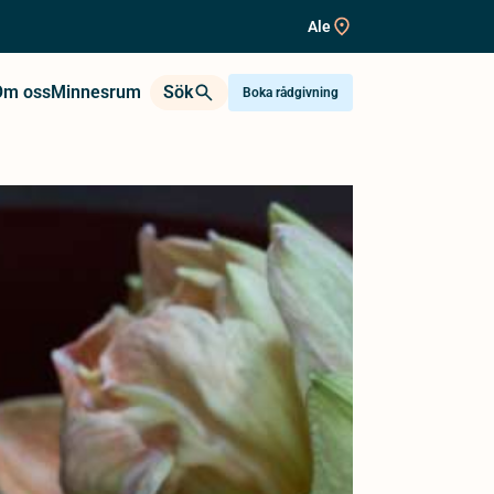
Ale
Om oss
Minnesrum
Sök
Boka rådgivning