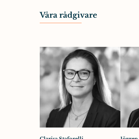
Våra rådgivare
Clarisa Staforelli
Jörgen