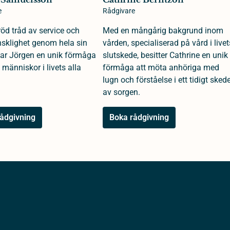
e
Rådgivare
öd tråd av service och
Med en mångårig bakgrund inom
klighet genom hela sin
vården, specialiserad på vård i livet
 har Jörgen en unik förmåga
slutskede, besitter Cathrine en unik
 människor i livets alla
förmåga att möta anhöriga med
lugn och förståelse i ett tidigt sked
av sorgen.
ådgivning
Boka rådgivning