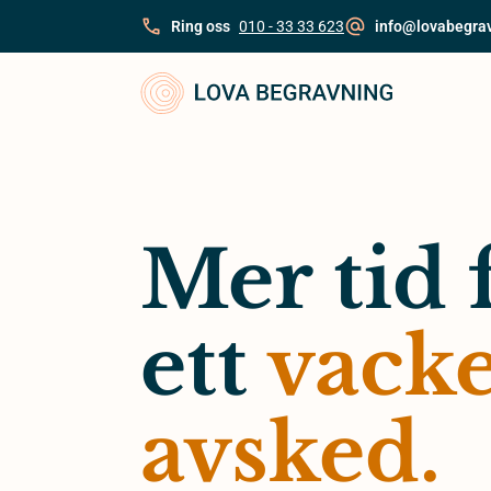
Skip
Ring oss
010 - 33 33 623
info@lovabegra
to
content
Mer tid 
ett
vacke
avsked.