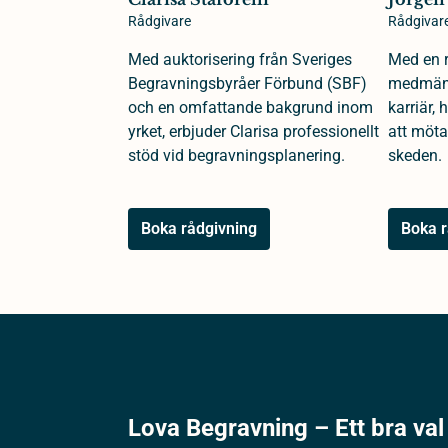
Rådgivare
Rådgivar
Med auktorisering från Sveriges
Med en r
Begravningsbyråer Förbund (SBF)
medmäns
och en omfattande bakgrund inom
karriär,
yrket, erbjuder Clarisa professionellt
att möta
stöd vid begravningsplanering.
skeden.
Boka rådgivning
Boka r
Lova Begravning – Ett bra val