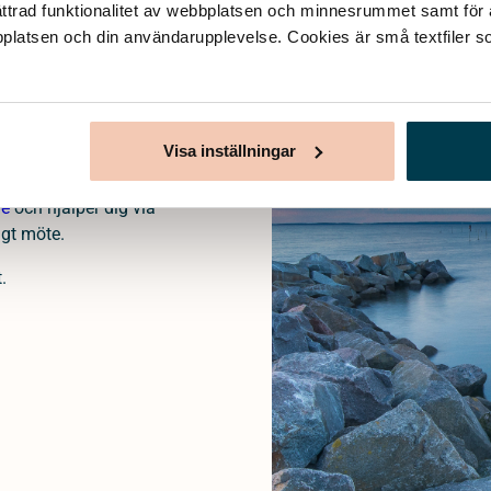
ttrad funktionalitet av webbplatsen och minnesrummet samt för at
bplatsen och din användarupplevelse. Cookies är små textfiler so
ades för att kunna
 tryggt sätt att ordna
Visa inställningar
nns vi tillgängliga på
 och hur du planerar
ge
och hjälper dig via
igt möte.
.