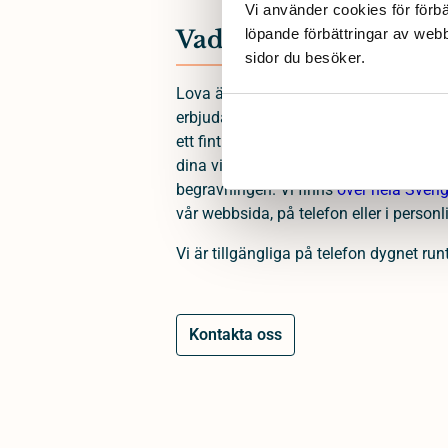
Vi använder cookies för förbä
Vad vi lovar anhöriga
löpande förbättringar av web
sidor du besöker. 
Lova är en begravningsbyrå som grund
erbjuda människor i sorg ett enkelt och
ett fint avsked. Som begravningsbyrå fi
dina villkor och du bestämmer var, när
begravningen. Vi finns
över hela Sveri
vår webbsida, på telefon eller i personl
Vi är tillgängliga på telefon dygnet runt
Kontakta oss