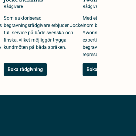
Rådgivare
Rådgivare
Som auktoriserad
Med ett kvarts sekel av e
s
begravningsrådgivare erbjuder Jocke
inom begravningsväsende
full service på både svenska och
Ywonne en djup och omf
finska, vilket möjliggör trygga
expertis i rollerna som b
e
kundmöten på båda språken.
begravningsrådgivare oc
representant.
Boka rådgivning
Boka rådgivning