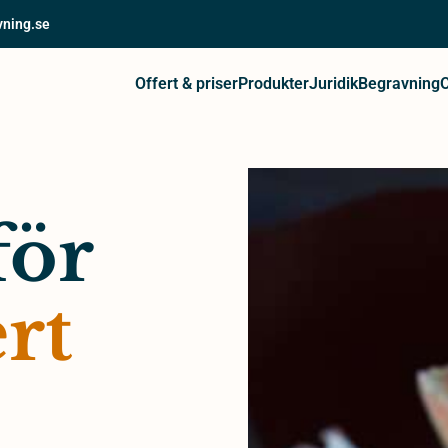
vning.se
Offert & priser
Produkter
Juridik
Begravning
för
rt