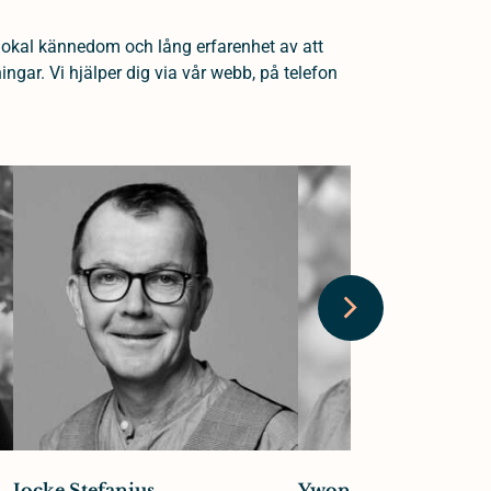
lokal kännedom och lång erfarenhet av att
gar. Vi hjälper dig via vår webb, på telefon
Jocke Stefanius
Ywonne Gullsby