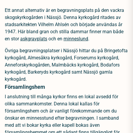
Ett annat alternativ är en begravningsplats på den vackra
skogskyrkogården i Nässjö. Denna kyrkogård ritades av
stadsarkitekten Vilhelm Ahlsén och började användas år
1947. Här bland gran och stilla dammar finner man både
en stor
askgravplats
och en
minneslund
.
Övriga begravningsplatser i Nässjö hittar du på Bringetofta
kyrkogård, Almesåkra kyrkogård, Forserums kyrkogård,
Anneforskyrkogården, Malmbäcks kyrkogård, Bodafors
kyrkogård, Barkeryds kyrkogård samt Nässjö gamla
kyrkogård.
Församlingshem
I anslutning till många kyrkor finns en lokal avsedd för
olika sammankomster. Denna lokal kallas för
församlingshem och är vanligt förekommande om du
önskar en minnesstund efter begravningen. I samband
med att vi bokar kyrka eller kapell bokas även
församlingshemmet om ett sådant finns tillgängligt för