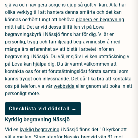
själva och navigera sorgens djup så gott vi kan. Alla har
olika verktyg till att hantera denna smärta och det kan
kännas oerhört tungt att behöva
planera en begravning
mitt i allt. Det är vid dessa tillfällen vi på Lova
begravningsbyrå i Nässjö finns här för dig. Vi är en
personlig, trygg och familjeägd begravningsbyrå med
många års erfarenhet av att bistå i arbetet inför en
begravning i Nässjö. Du väljer själv i vilken utsträckning vi
på Lova kan hjälpa dig. Du är varmt välkommen att
kontakta oss för ett förutsättningslöst första samtal som
känns tryggt och inlyssnande. Det går lika bra att kontakta
oss på telefon, via vår
webbsida
eller genom att boka in ett
personligt möte.
Checklista vid dödsfall →
Kyrklig begravning Nässjö
Vid en
kyrklig begravning
i Nässjö finns det 10 kyrkor att
välja mellan. Strax utanför Nässjö, bredvid väg 31 mot