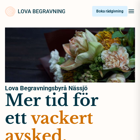
Skip
to
Boka rådgivning
content
Lova Begravningsbyrå Nässjö
Mer tid för
ett
vackert
avsked.