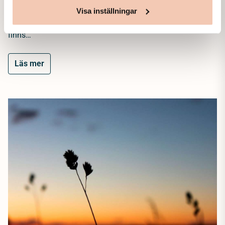
samband med att en nära släkting eller vän går bort
Visa inställningar
uppstår ofta frågor kring dödsbo, juridik och ekonomi. Det
finns…
Läs mer