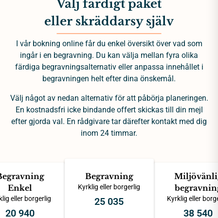
Välj färdigt paket
eller skräddarsy själv
I vår bokning online får du enkel översikt över vad som
ingår i en begravning. Du kan välja mellan fyra olika
färdiga begravningsalternativ eller anpassa innehållet i
begravningen helt efter dina önskemål.
Välj något av nedan alternativ för att påbörja planeringen.
En kostnadsfri icke bindande offert skickas till din mejl
efter gjorda val. En rådgivare tar därefter kontakt med dig
inom 24 timmar.
Begravning
Begravning
Miljövänli
Enkel
Kyrklig eller borgerlig
begravnin
lig eller borgerlig
Kyrklig eller borg
25 035
20 940
38 540