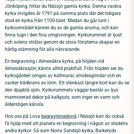
Jönköping, hittar du Nässjö gamla kyrka. Denna vackra
kyrka invigdes år 1791 på samma plats där det tidigare
stod en kyrka från 1100-talet. Medan du går runt i
kyrkoområdet känner du av de gamla anorna, och kan
finna lugn i den fina omgivningen. Kyrkorummet är ljust
och solens strålar genom de stora fönsterna skapar en
härlig stämning för alla närvarande.
En begravning i Almesåkra kyrka, på höjden vid
Almesåkrasjön, känns alltid praktfull. Från höjden ser du
kyrkogården omges av kallmurar, smidesgrindar och en
vacker trädkrans av lönn. Ett stenkast längre bort kan du se
den djupblå sjön. Kyrkorummets väggar består av ljus
marmorerad dekor på kalkputs, som inger en varm och
ålderstigen känsla.
Hos oss på Lova
begravningsbyrå
i Nässjö kan du också
få hjälp med att planera en begravning i någon av stadens
andra kyrkor. Så som Norra Sandsjö kyrka, Barkeryds