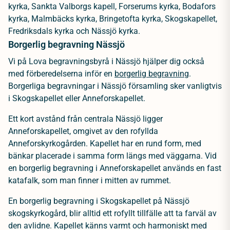
kyrka, Sankta Valborgs kapell, Forserums kyrka, Bodafors
kyrka, Malmbäcks kyrka, Bringetofta kyrka, Skogskapellet,
Fredriksdals kyrka och Nässjö kyrka.
Borgerlig begravning Nässjö
Vi på Lova begravningsbyrå i Nässjö hjälper dig också
med förberedelserna inför en
borgerlig begravning
.
Borgerliga begravningar i Nässjö församling sker vanligtvis
i Skogskapellet eller Anneforskapellet.
Ett kort avstånd från centrala Nässjö ligger
Anneforskapellet, omgivet av den rofyllda
Anneforskyrkogården. Kapellet har en rund form, med
bänkar placerade i samma form längs med väggarna. Vid
en borgerlig begravning i Anneforskapellet används en fast
katafalk, som man finner i mitten av rummet.
En borgerlig begravning i Skogskapellet på Nässjö
skogskyrkogård, blir alltid ett rofyllt tillfälle att ta farväl av
den avlidne. Kapellet känns varmt och harmoniskt med