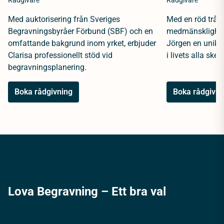
Rådgivare
Rådgivare
Med auktorisering från Sveriges
Med en röd tråd 
Begravningsbyråer Förbund (SBF) och en
medmänsklighet 
omfattande bakgrund inom yrket, erbjuder
Jörgen en unik 
Clarisa professionellt stöd vid
i livets alla sked
begravningsplanering.
Boka rådgivning
Boka rådgivni
Lova Begravning – Ett bra val