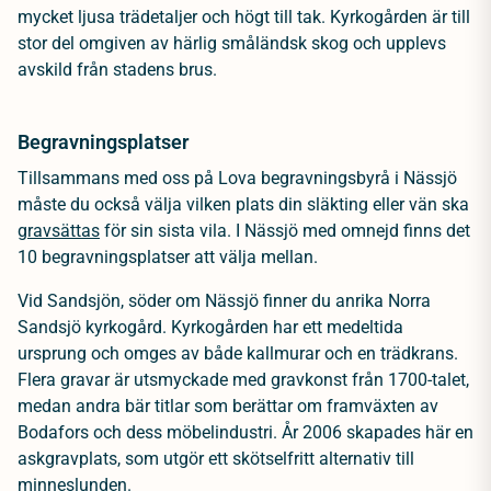
mycket ljusa trädetaljer och högt till tak. Kyrkogården är till
stor del omgiven av härlig småländsk skog och upplevs
avskild från stadens brus.
Begravningsplatser
Tillsammans med oss på Lova begravningsbyrå i Nässjö
måste du också välja vilken plats din släkting eller vän ska
gravsättas
för sin sista vila. I Nässjö med omnejd finns det
10 begravningsplatser att välja mellan.
Vid Sandsjön, söder om Nässjö finner du anrika Norra
Sandsjö kyrkogård. Kyrkogården har ett medeltida
ursprung och omges av både kallmurar och en trädkrans.
Flera gravar är utsmyckade med gravkonst från 1700-talet,
medan andra bär titlar som berättar om framväxten av
Bodafors och dess möbelindustri. År 2006 skapades här en
askgravplats, som utgör ett skötselfritt alternativ till
minneslunden.