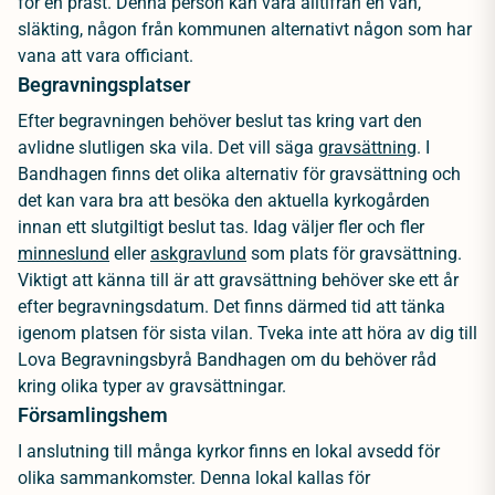
för en präst. Denna person kan vara alltifrån en vän,
släkting, någon från kommunen alternativt någon som har
vana att vara officiant.
Begravningsplatser
Efter begravningen behöver beslut tas kring vart den
avlidne slutligen ska vila. Det vill säga
gravsättning
. I
Bandhagen finns det olika alternativ för gravsättning och
det kan vara bra att besöka den aktuella kyrkogården
innan ett slutgiltigt beslut tas. Idag väljer fler och fler
minneslund
eller
askgravlund
som plats för gravsättning.
Viktigt att känna till är att gravsättning behöver ske ett år
efter begravningsdatum. Det finns därmed tid att tänka
igenom platsen för sista vilan. Tveka inte att höra av dig till
Lova Begravningsbyrå Bandhagen om du behöver råd
kring olika typer av gravsättningar.
Församlingshem
I anslutning till många kyrkor finns en lokal avsedd för
olika sammankomster. Denna lokal kallas för