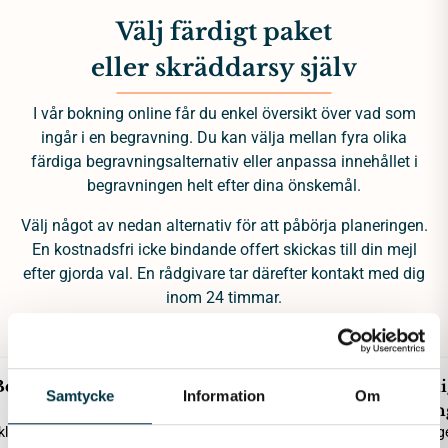
Välj färdigt paket
eller skräddarsy själv
I vår bokning online får du enkel översikt över vad som
ingår i en begravning. Du kan välja mellan fyra olika
färdiga begravningsalternativ eller anpassa innehållet i
begravningen helt efter dina önskemål.
Välj något av nedan alternativ för att påbörja planeringen.
En kostnadsfri icke bindande offert skickas till din mejl
efter gjorda val. En rådgivare tar därefter kontakt med dig
inom 24 timmar.
Begravning
Begravning
Miljövänli
Samtycke
Information
Om
Enkel
Kyrklig eller borgerlig
begravnin
lig eller borgerlig
Kyrklig eller borg
25 035