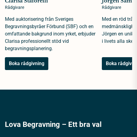
Clarisa Staforelli
Jörgen Samue
Rådgivare
Rådgivare
Med auktorisering från Sveriges
Med en röd tråd 
Begravningsbyråer Förbund (SBF) och en
medmänsklighet 
omfattande bakgrund inom yrket, erbjuder
Jörgen en unik 
Clarisa professionellt stöd vid
i livets alla sked
begravningsplanering.
Boka rådgivning
Boka rådgivni
Lova Begravning – Ett bra val