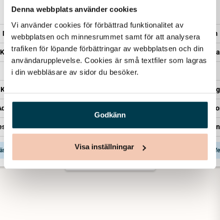
20 940
38 540
Denna webbplats använder cookies
Minnesrum
Vi använder cookies för förbättrad funktionalitet av 
Minnesrum
Minnesrum
webbplatsen och minnesrummet samt för att analysera 
Kista – Sandholm
trafiken för löpande förbättringar av webbplatsen och din 
Kista – Enkel
Kista – Saga
Transport
användarupplevelse. Cookies är små textfiler som lagras 
Transport
Transport
i din webbläsare av sidor du besöker. 
Kistläggning
Kistläggning
Kistläggning
Administration
Administration
Administratio
Godkänn
Representant från Lova
esentant från Lova
Representant från
Visa inställningar
äs mer & få offert
Läs mer & få offert
Läs mer & få offe