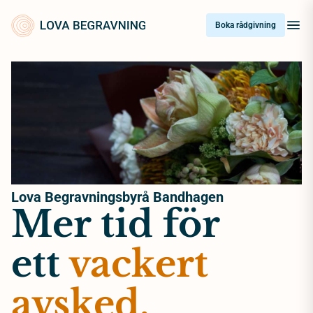
Skip
to
Boka rådgivning
content
Lova Begravningsbyrå Bandhagen
Mer tid för
ett
vackert
avsked.