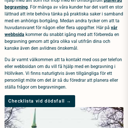
hjälp med allt som hör ihop med en omsorgsfullt
planerad
begravning
. För många av våra kunder har det varit en stor
lättnad att inte behöva tänka på praktiska saker i samband
med en anhörigs bortgång. Medan andra tycker om att ta
huvudansvaret för någon eller flera uppgifter. Här på
vår
webbsida
kommer du snabbt igång med att förbereda en
begravning genom att göra olika val utifrån dina och
kanske även den avlidnes önskemål.
Du är varmt välkommen att ta kontakt med oss per telefon
eller webbsidan om du vill få hjälp med en begravning i
Höllviken. Vi finns naturligtvis även tillgängliga för ett
personligt möte om det är så du föredrar att planera eller
ställa frågor om begravningen.
Checklista vid dödsfall →