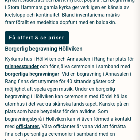
i Stora Hammars gamla kyrka ger verkligen en känsla av
kretslopp och kontinuitet. Bland inventarierna märks
framförallt en medeltida dopfunt med en baldakin.
Få offert & se priser
Borgerlig begravning Höllviken
Kyrkans hus i Höllviken och Annasalen i Räng har plats för
minnesstunder
och för själva ceremonin i samband med
borgerliga begravningar
. Vid en begravning i Annasalen i
Räng finns det utrymme för 40 sittande gäster och
möjlighet att spela egen musik. Under en borgerlig
begravning i Höllviken kan ceremonin med fördel hållas
utomhus i det vackra skånska landskapet. Kanske på en
plats som hade betydelse för den avlidne. Som
begravningsbyrå i Höllviken kan vi även förmedla kontakt
med
officianter.
Våra officianter är vana vid att förrätta
fina och personliga ceremonier i samband med en