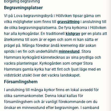
borgerlig begravning
Begravningsplatser
Vi på Lova begravningsbyrå i Höllviken tipsar gärna om
vilka möjligheter som finns till
gravsättning
i anslutning till
de olika begravningsplatserna. De fyra kyrkorna i Höllviken
har alla kyrkogårdar. En traditionell
kistgrav
ger en plats att
återkomma till som är er egen och som ni kan sätta er
prägel på. Många föredrar ändå kremering där askan
sprids i en fin och underhållsfri
minneslund
. Stora
Hammars kyrkogård kännetecknas av sina prydliga och
vackra planteringar. Kyrkogården som omger Stora
Hammars gamla kyrka har ett fint och ljust läge med en
vidsträckt utsikt över det vackra landskapet.
Församlingshem
I anslutning till många kyrkor finns en lokal avsedd för
olika sammankomster. Denna lokal kallas för
församlingshem och är vanligt förekommande om du
önskar en minnesstund efter begravningen. I samband