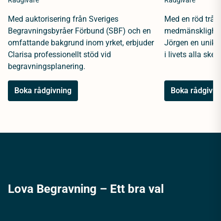
Rådgivare
Rådgivare
Med auktorisering från Sveriges
Med en röd tråd 
Begravningsbyråer Förbund (SBF) och en
medmänsklighet 
omfattande bakgrund inom yrket, erbjuder
Jörgen en unik 
Clarisa professionellt stöd vid
i livets alla sked
begravningsplanering.
Boka rådgivning
Boka rådgivni
Lova Begravning – Ett bra val