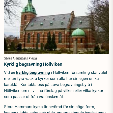
Stora Hammars kyrka
Kyrklig begravning Höllviken
Vid en
kyrklig begravning
i Höllviken församling står valet
mellan fyra vackra kyrkor som alla har sin egen unika
karaktär. Kontakta oss på Lova begravningsbyrå i
Höllviken om ni vill ha förslag på vilken eller vilka kyrkor
som passar utifrån era önskemål.
Stora Hammars kyrka är berömd för sin höga form,
kopparklädda spira och röda, ornamenterade tegelväggar.