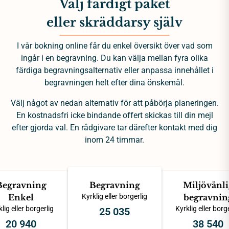
Välj färdigt paket
eller skräddarsy själv
I vår bokning online får du enkel översikt över vad som
ingår i en begravning. Du kan välja mellan fyra olika
färdiga begravningsalternativ eller anpassa innehållet i
begravningen helt efter dina önskemål.
Välj något av nedan alternativ för att påbörja planeringen.
En kostnadsfri icke bindande offert skickas till din mejl
efter gjorda val. En rådgivare tar därefter kontakt med dig
inom 24 timmar.
Begravning
Begravning
Miljövänli
Enkel
Kyrklig eller borgerlig
begravnin
lig eller borgerlig
Kyrklig eller borg
25 035
20 940
38 540