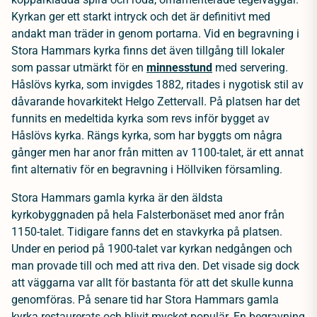
Kyrkan ger ett starkt intryck och det är definitivt med
andakt man träder in genom portarna. Vid en begravning i
Stora Hammars kyrka finns det även tillgång till lokaler
som passar utmärkt för en
minnesstund
med servering.
Håslövs kyrka, som invigdes 1882, ritades i nygotisk stil av
dåvarande hovarkitekt Helgo Zettervall. På platsen har det
funnits en medeltida kyrka som revs inför bygget av
Håslövs kyrka. Rängs kyrka, som har byggts om några
gånger men har anor från mitten av 1100-talet, är ett annat
fint alternativ för en begravning i Höllviken församling.
Stora Hammars gamla kyrka är den äldsta
kyrkobyggnaden på hela Falsterbonäset med anor från
1150-talet. Tidigare fanns det en stavkyrka på platsen.
Under en period på 1900-talet var kyrkan nedgången och
man provade till och med att riva den. Det visade sig dock
att väggarna var allt för bastanta för att det skulle kunna
genomföras. På senare tid har Stora Hammars gamla
kyrka restaurerats och blivit mycket populär. En begravning