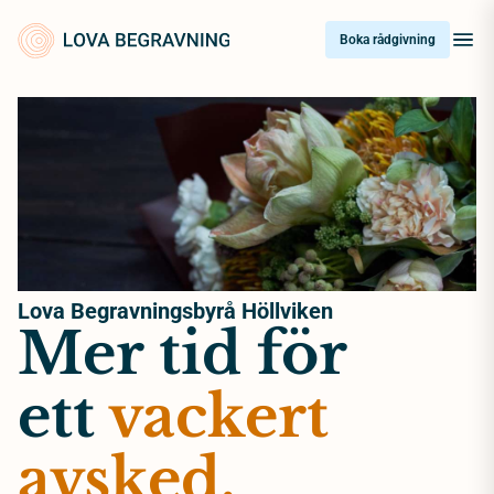
Skip
to
Boka rådgivning
content
Lova Begravningsbyrå Höllviken
Mer tid för
ett
vackert
avsked.