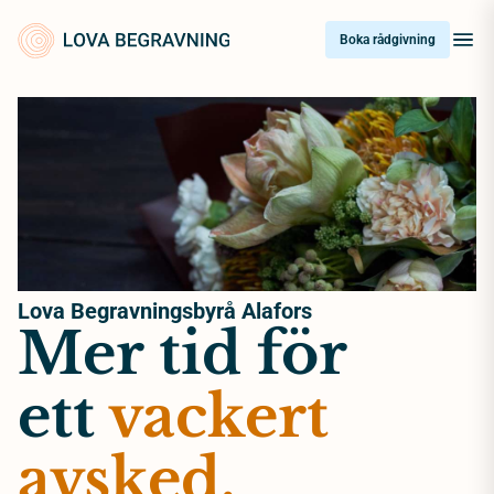
Skip
to
Boka rådgivning
content
Lova Begravningsbyrå Alafors
Mer tid för
ett
vackert
avsked.