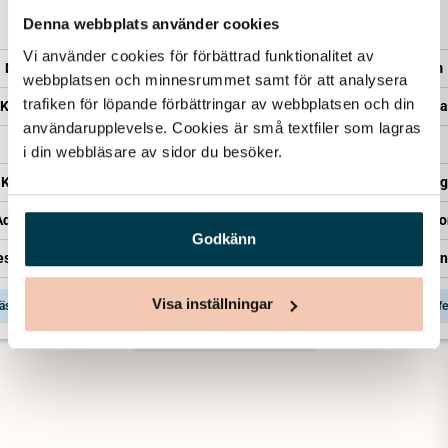
20 940
38 540
Denna webbplats använder cookies
Minnesrum
Vi använder cookies för förbättrad funktionalitet av 
Minnesrum
Minnesrum
webbplatsen och minnesrummet samt för att analysera 
Kista – Sandholm
trafiken för löpande förbättringar av webbplatsen och din 
Kista – Enkel
Kista – Saga
Transport
användarupplevelse. Cookies är små textfiler som lagras 
Transport
Transport
i din webbläsare av sidor du besöker. 
Kistläggning
Kistläggning
Kistläggning
Administration
Administration
Administratio
Representant från Lova
Godkänn
esentant från Lova
Representant från
Visa inställningar
äs mer & få offert
Läs mer & få offert
Läs mer & få offe