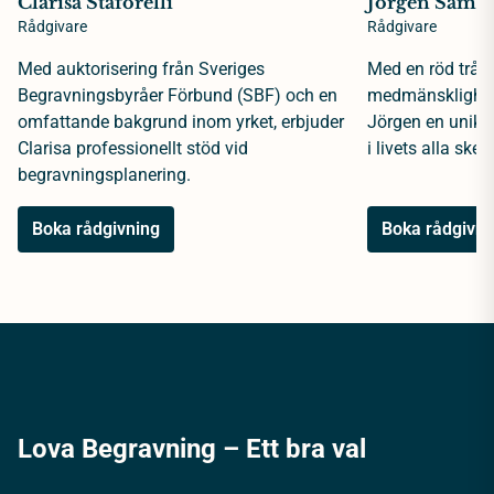
Clarisa Staforelli
Jörgen Samue
Rådgivare
Rådgivare
Med auktorisering från Sveriges
Med en röd tråd 
Begravningsbyråer Förbund (SBF) och en
medmänsklighet 
omfattande bakgrund inom yrket, erbjuder
Jörgen en unik 
Clarisa professionellt stöd vid
i livets alla sked
begravningsplanering.
Boka rådgivning
Boka rådgivni
Lova Begravning – Ett bra val