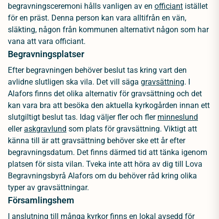
begravningsceremoni hålls vanligen av en
officiant
istället
för en präst. Denna person kan vara alltifrån en vän,
släkting, någon från kommunen alternativt någon som har
vana att vara officiant.
Begravningsplatser
Efter begravningen behöver beslut tas kring vart den
avlidne slutligen ska vila. Det vill säga
gravsättning
. I
Alafors finns det olika alternativ för gravsättning och det
kan vara bra att besöka den aktuella kyrkogården innan ett
slutgiltigt beslut tas. Idag väljer fler och fler
minneslund
eller
askgravlund
som plats för gravsättning. Viktigt att
känna till är att gravsättning behöver ske ett år efter
begravningsdatum. Det finns därmed tid att tänka igenom
platsen för sista vilan. Tveka inte att höra av dig till Lova
Begravningsbyrå Alafors om du behöver råd kring olika
typer av gravsättningar.
Församlingshem
I anslutning till många kyrkor finns en lokal avsedd för