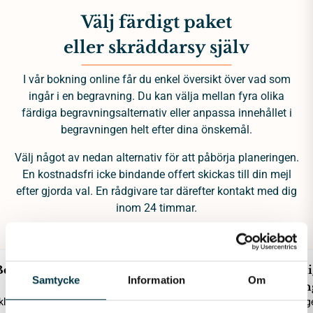
Välj färdigt paket
eller skräddarsy själv
I vår bokning online får du enkel översikt över vad som
ingår i en begravning. Du kan välja mellan fyra olika
färdiga begravningsalternativ eller anpassa innehållet i
begravningen helt efter dina önskemål.
Välj något av nedan alternativ för att påbörja planeringen.
En kostnadsfri icke bindande offert skickas till din mejl
efter gjorda val. En rådgivare tar därefter kontakt med dig
inom 24 timmar.
Begravning
Begravning
Miljövänli
Samtycke
Information
Om
Enkel
Kyrklig eller borgerlig
begravnin
lig eller borgerlig
Kyrklig eller borg
25 035