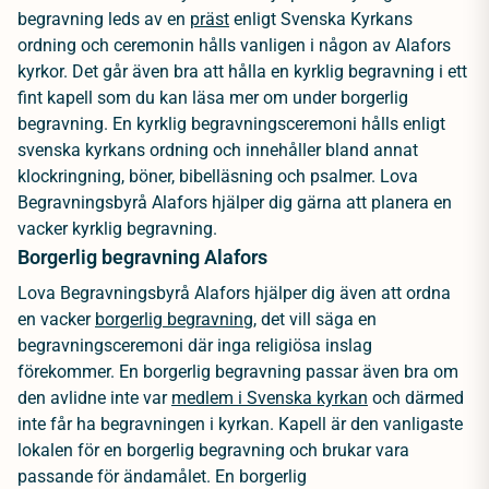
begravning leds av en
präst
enligt Svenska Kyrkans
ordning och ceremonin hålls vanligen i någon av Alafors
kyrkor. Det går även bra att hålla en kyrklig begravning i ett
fint kapell som du kan läsa mer om under borgerlig
begravning. En kyrklig begravningsceremoni hålls enligt
svenska kyrkans ordning och innehåller bland annat
klockringning, böner, bibelläsning och psalmer. Lova
Begravningsbyrå Alafors hjälper dig gärna att planera en
vacker kyrklig begravning.
Borgerlig begravning Alafors
Lova Begravningsbyrå Alafors hjälper dig även att ordna
en vacker
borgerlig begravning
, det vill säga en
begravningsceremoni där inga religiösa inslag
förekommer. En borgerlig begravning passar även bra om
den avlidne inte var
medlem i Svenska kyrkan
och därmed
inte får ha begravningen i kyrkan. Kapell är den vanligaste
lokalen för en borgerlig begravning och brukar vara
passande för ändamålet. En borgerlig