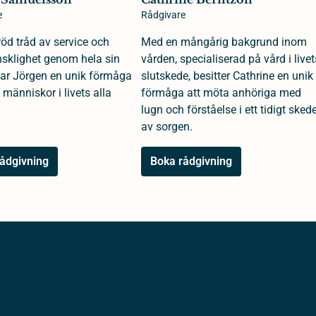
e
Rådgivare
öd tråd av service och
Med en mångårig bakgrund inom
klighet genom hela sin
vården, specialiserad på vård i livet
 har Jörgen en unik förmåga
slutskede, besitter Cathrine en unik
 människor i livets alla
förmåga att möta anhöriga med
lugn och förståelse i ett tidigt sked
av sorgen.
ådgivning
Boka rådgivning