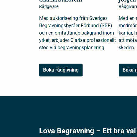
Rådgivare
Rådgivar
Med auktorisering från Sveriges
Med en r
Begravningsbyråer Förbund (SBF)
medmäns
och en omfattande bakgrund inom
karriär,
yrket, erbjuder Clarisa professionellt
att möta
stöd vid begravningsplanering.
skeden.
Boka rådgivning
Boka r
Lova Begravning – Ett bra val