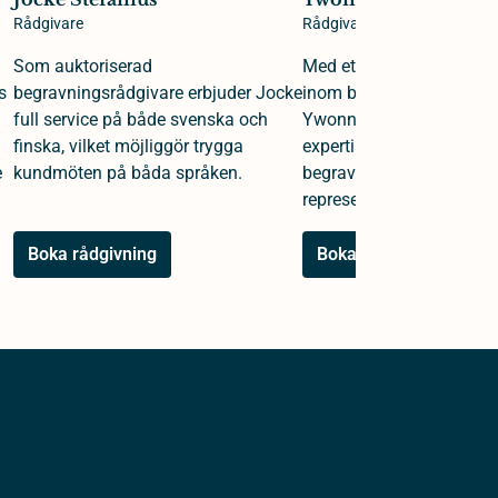
Rådgivare
Rådgivare
Som auktoriserad
Med ett kvarts sekel av e
s
begravningsrådgivare erbjuder Jocke
inom begravningsväsende
full service på både svenska och
Ywonne en djup och omf
finska, vilket möjliggör trygga
expertis i rollerna som b
e
kundmöten på båda språken.
begravningsrådgivare oc
representant.
Boka rådgivning
Boka rådgivning