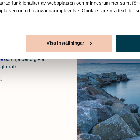
ttrad funktionalitet av webbplatsen och minnesrummet samt för at
bplatsen och din användarupplevelse. Cookies är små textfiler so
ades för att kunna
 tryggt sätt att ordna
Visa inställningar
nns vi tillgängliga på
 och hur du planerar
ge
och hjälper dig via
igt möte.
.