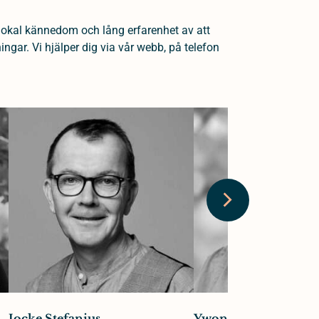
lokal kännedom och lång erfarenhet av att
gar. Vi hjälper dig via vår webb, på telefon
Jocke Stefanius
Ywonne Gullsby