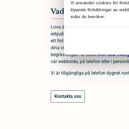
Vi använder cookies för förbä
Vad vi lovar anhöriga
löpande förbättringar av web
sidor du besöker. 
Lova är en begravningsbyrå som grund
erbjuda människor i sorg ett enkelt och
ett fint avsked. Som begravningsbyrå fi
dina villkor och du bestämmer var, när
begravningen. Vi finns
över hela Sveri
vår webbsida, på telefon eller i personl
Vi är tillgängliga på telefon dygnet runt
Kontakta oss