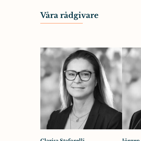
Våra rådgivare
Clarisa Staforelli
Jörgen