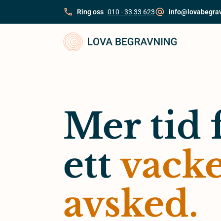
Skip
Ring oss
010 - 33 33 623
info@lovabegra
to
content
Mer tid 
ett
vacke
avsked.