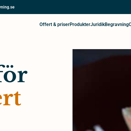
vning.se
Offert & priser
Produkter
Juridik
Begravning
för
rt