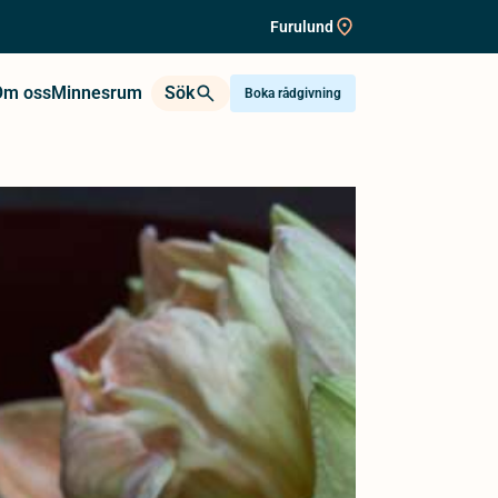
Furulund
Om oss
Minnesrum
Sök
Boka rådgivning