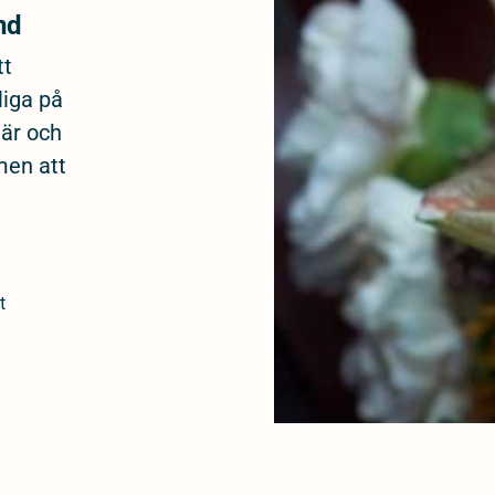
nd
tt
liga på
när och
men att
t