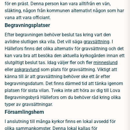
för en präst. Denna person kan vara alltifrån en vän,
släkting, någon från kommunen alternativt någon som har
vana att vara officiant.
Begravningsplatser
Efter begravningen behöver beslut tas kring vart den
avlidne slutligen ska vila. Det vill säga
gravsättning
. I
Hällefors finns det olika alternativ för gravsättning och det
kan vara bra att besöka den aktuella kyrkogården innan ett
slutgiltigt beslut tas. Idag väljer fler och fler
minneslund
eller
askgravlund
som plats för gravsättning. Viktigt att
känna till är att gravsättning behöver ske ett år efter
begravningsdatum. Det finns därmed tid att tänka igenom
platsen för sista vilan. Tveka inte att höra av dig till Lova
Begravningsbyrå Hällefors om du behöver råd kring olika
typer av gravsättningar.
Församlingshem
I anslutning till många kyrkor finns en lokal avsedd för
olika sammankomster. Denna lokal kallas för