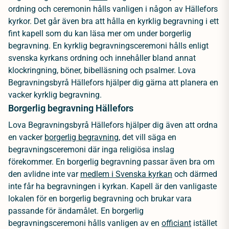
ordning och ceremonin hålls vanligen i någon av Hällefors
kyrkor. Det går även bra att hålla en kyrklig begravning i ett
fint kapell som du kan läsa mer om under borgerlig
begravning. En kyrklig begravningsceremoni hålls enligt
svenska kyrkans ordning och innehåller bland annat
klockringning, böner, bibelläsning och psalmer. Lova
Begravningsbyrå Hällefors hjälper dig gärna att planera en
vacker kyrklig begravning.
Borgerlig begravning Hällefors
Lova Begravningsbyrå Hällefors hjälper dig även att ordna
en vacker
borgerlig begravning
, det vill säga en
begravningsceremoni där inga religiösa inslag
förekommer. En borgerlig begravning passar även bra om
den avlidne inte var
medlem i Svenska kyrkan
och därmed
inte får ha begravningen i kyrkan. Kapell är den vanligaste
lokalen för en borgerlig begravning och brukar vara
passande för ändamålet. En borgerlig
begravningsceremoni hålls vanligen av en
officiant
istället