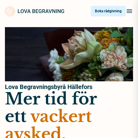
Skip
to
Boka rådgivning
content
Lova Begravningsbyrå Hällefors
Mer tid för
ett
vackert
avsked.