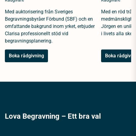
Rådgivare
Rådgivare
Med auktorisering från Sveriges
Med en röd tråd 
Begravningsbyråer Förbund (SBF) och en
medmänsklighet 
omfattande bakgrund inom yrket, erbjuder
Jörgen en unik 
Clarisa professionellt stöd vid
i livets alla sked
begravningsplanering.
Boka rådgivning
Boka rådgivni
Lova Begravning – Ett bra val