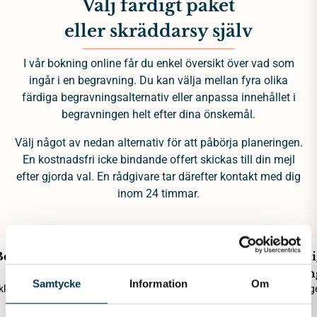
Välj färdigt paket
eller skräddarsy själv
I vår bokning online får du enkel översikt över vad som
ingår i en begravning. Du kan välja mellan fyra olika
färdiga begravningsalternativ eller anpassa innehållet i
begravningen helt efter dina önskemål.
Välj något av nedan alternativ för att påbörja planeringen.
En kostnadsfri icke bindande offert skickas till din mejl
efter gjorda val. En rådgivare tar därefter kontakt med dig
inom 24 timmar.
Begravning
Begravning
Miljövänli
Enkel
Kyrklig eller borgerlig
begravnin
Samtycke
Information
Om
lig eller borgerlig
Kyrklig eller borg
25 035
20 940
38 540