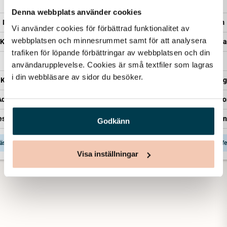
Minnesrum
Denna webbplats använder cookies
Minnesrum
Minnesrum
Vi använder cookies för förbättrad funktionalitet av 
Kista – Sandholm
webbplatsen och minnesrummet samt för att analysera 
Kista – Enkel
Kista – Saga
Transport
trafiken för löpande förbättringar av webbplatsen och din 
Transport
Transport
användarupplevelse. Cookies är små textfiler som lagras 
Kistläggning
i din webbläsare av sidor du besöker. 
Kistläggning
Kistläggning
Administration
Administration
Administratio
Representant från Lova
esentant från Lova
Representant från
Godkänn
äs mer & få offert
Läs mer & få offert
Läs mer & få offe
Visa inställningar