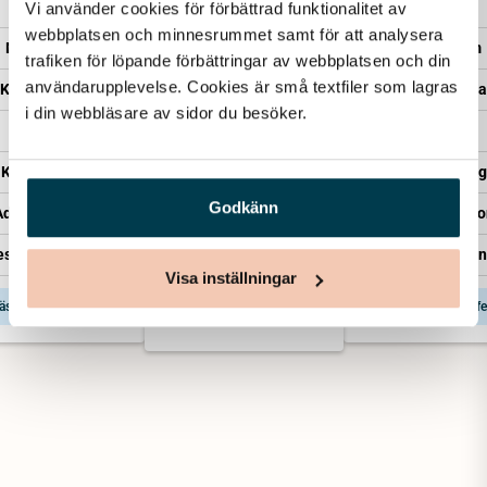
Vi använder cookies för förbättrad funktionalitet av 
Minnesrum
webbplatsen och minnesrummet samt för att analysera 
Minnesrum
Minnesrum
trafiken för löpande förbättringar av webbplatsen och din 
Kista – Sandholm
användarupplevelse. Cookies är små textfiler som lagras 
Kista – Enkel
Kista – Saga
Transport
i din webbläsare av sidor du besöker. 
Transport
Transport
Kistläggning
Kistläggning
Kistläggning
Administration
Godkänn
Administration
Administratio
Representant från Lova
esentant från Lova
Representant från
Visa inställningar
äs mer & få offert
Läs mer & få offert
Läs mer & få offe