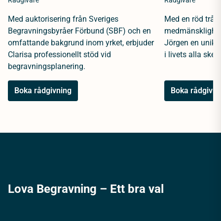
Rådgivare
Rådgivare
Med auktorisering från Sveriges
Med en röd tråd 
Begravningsbyråer Förbund (SBF) och en
medmänsklighet 
omfattande bakgrund inom yrket, erbjuder
Jörgen en unik 
Clarisa professionellt stöd vid
i livets alla sked
begravningsplanering.
Boka rådgivning
Boka rådgivni
Lova Begravning – Ett bra val