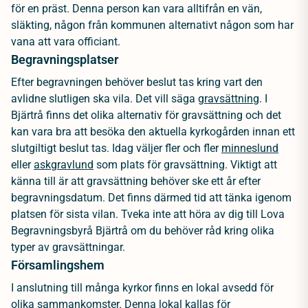
för en präst. Denna person kan vara alltifrån en vän,
släkting, någon från kommunen alternativt någon som har
vana att vara officiant.
Begravningsplatser
Efter begravningen behöver beslut tas kring vart den
avlidne slutligen ska vila. Det vill säga
gravsättning
. I
Bjärtrå finns det olika alternativ för gravsättning och det
kan vara bra att besöka den aktuella kyrkogården innan ett
slutgiltigt beslut tas. Idag väljer fler och fler
minneslund
eller
askgravlund
som plats för gravsättning. Viktigt att
känna till är att gravsättning behöver ske ett år efter
begravningsdatum. Det finns därmed tid att tänka igenom
platsen för sista vilan. Tveka inte att höra av dig till Lova
Begravningsbyrå Bjärtrå om du behöver råd kring olika
typer av gravsättningar.
Församlingshem
I anslutning till många kyrkor finns en lokal avsedd för
olika sammankomster. Denna lokal kallas för