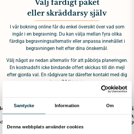
Välj färdigt paket
eller skräddarsy själv
I vår bokning online får du enkel översikt över vad som
ingår i en begravning. Du kan välja mellan fyra olika
färdiga begravningsalternativ eller anpassa innehållet i
begravningen helt efter dina önskemål.
Välj något av nedan alternativ för att påbörja planeringen.
En kostnadsfri icke bindande offert skickas till din mejl
efter gjorda val. En rådgivare tar därefter kontakt med dig
inom 24 timmar.
Samtycke
Information
Om
Begravning
Begravning
Miljövänli
Enkel
Kyrklig eller borgerlig
begravnin
lig eller borgerlig
Kyrklig eller borg
25 035
Denna webbplats använder cookies
20 940
38 540