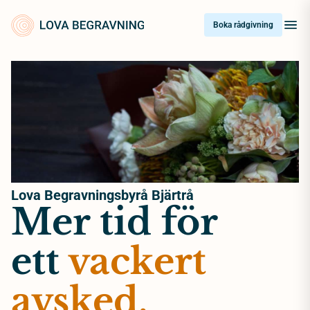
Skip
to
Boka rådgivning
content
Lova Begravningsbyrå Bjärtrå
Mer tid för
ett
vackert
avsked.