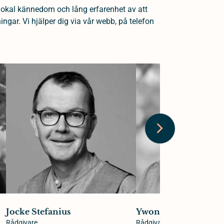
lokal kännedom och lång erfarenhet av att
gar. Vi hjälper dig via vår webb, på telefon
Jocke Stefanius
Ywonne Gullsby
Rådgivare
Rådgivare