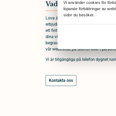
Vad vi lovar anhöriga
Vi använder cookies för förbä
löpande förbättringar av web
sidor du besöker. 
Lova är en begravningsbyrå som grund
erbjuda människor i sorg ett enkelt och
ett fint avsked. Som begravningsbyrå fi
dina villkor och du bestämmer var, när
begravningen. Vi finns
över hela Sveri
vår webbsida, på telefon eller i personl
Vi är tillgängliga på telefon dygnet runt
Kontakta oss