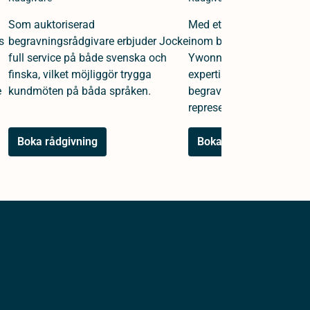
Som auktoriserad
Med ett kvarts sekel av e
s
begravningsrådgivare erbjuder Jocke
inom begravningsväsende
full service på både svenska och
Ywonne en djup och omf
finska, vilket möjliggör trygga
expertis i rollerna som b
e
kundmöten på båda språken.
begravningsrådgivare oc
representant.
Boka rådgivning
Boka rådgivning