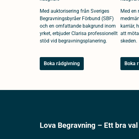
Med auktorisering från Sveriges
Med en r
Begravningsbyråer Förbund (SBF)
medmäns
och en omfattande bakgrund inom
karriär,
yrket, erbjuder Clarisa professionellt
att möta
stöd vid begravningsplanering.
skeden.
Boka rådgivning
Boka r
Lova Begravning – Ett bra val