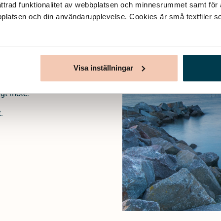
ttrad funktionalitet av webbplatsen och minnesrummet samt för at
bplatsen och din användarupplevelse. Cookies är små textfiler so
ades för att kunna
 tryggt sätt att ordna
nns vi tillgängliga på
Visa inställningar
 och hur du planerar
ge
och hjälper dig via
igt möte.
.