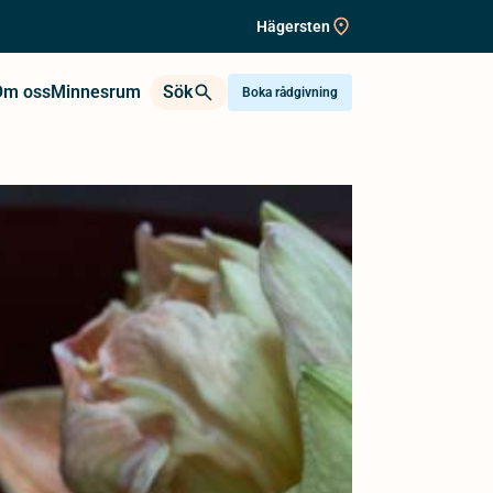
Hägersten
Om oss
Minnesrum
Sök
Boka rådgivning