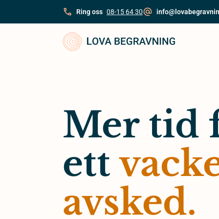
Skip
Ring oss
08-15 64 30
info@lovabegravnin
to
content
Mer tid 
ett
vacke
avsked.