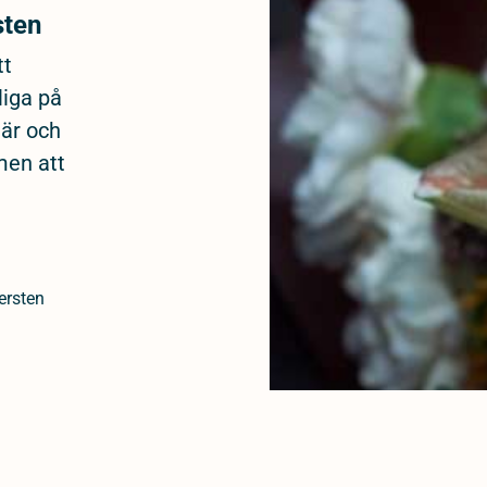
sten
tt
liga på
när och
men att
ersten