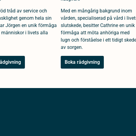
öd tråd av service och
Med en mångårig bakgrund inom
klighet genom hela sin
vården, specialiserad på vård i livet
 har Jörgen en unik förmåga
slutskede, besitter Cathrine en unik
 människor i livets alla
förmåga att möta anhöriga med
lugn och förståelse i ett tidigt sked
av sorgen.
ådgivning
Boka rådgivning