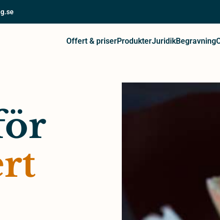
g.se
Offert & priser
Produkter
Juridik
Begravning
för
rt