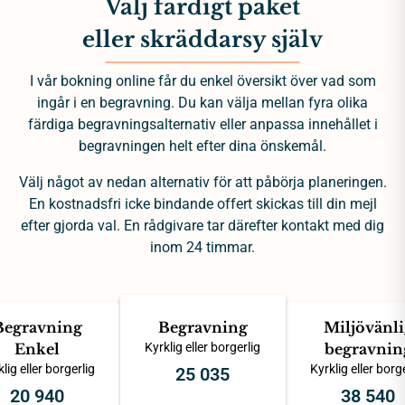
Välj färdigt paket
eller skräddarsy själv
I vår bokning online får du enkel översikt över vad som
ingår i en begravning. Du kan välja mellan fyra olika
färdiga begravningsalternativ eller anpassa innehållet i
begravningen helt efter dina önskemål.
Välj något av nedan alternativ för att påbörja planeringen.
En kostnadsfri icke bindande offert skickas till din mejl
efter gjorda val. En rådgivare tar därefter kontakt med dig
inom 24 timmar.
Begravning
Begravning
Miljövänli
Enkel
Kyrklig eller borgerlig
begravnin
lig eller borgerlig
Kyrklig eller borg
25 035
20 940
38 540