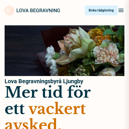
Skip
to
Boka rådgivning
content
Lova Begravningsbyrå Ljungby
Mer tid för
ett
vackert
avsked.