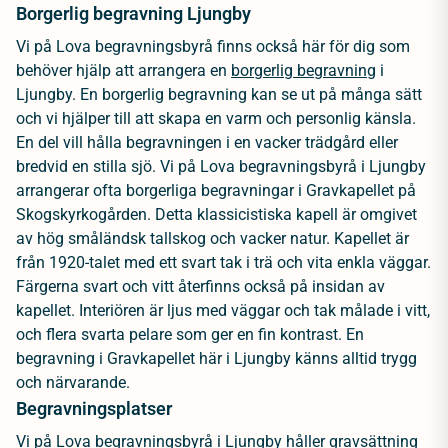
Borgerlig begravning Ljungby
Vi på Lova begravningsbyrå finns också här för dig som
behöver hjälp att arrangera en
borgerlig begravning
i
Ljungby. En borgerlig begravning kan se ut på många sätt
och vi hjälper till att skapa en varm och personlig känsla.
En del vill hålla begravningen i en vacker trädgård eller
bredvid en stilla sjö. Vi på Lova begravningsbyrå i Ljungby
arrangerar ofta borgerliga begravningar i Gravkapellet på
Skogskyrkogården. Detta klassicistiska kapell är omgivet
av hög småländsk tallskog och vacker natur. Kapellet är
från 1920-talet med ett svart tak i trä och vita enkla väggar.
Färgerna svart och vitt återfinns också på insidan av
kapellet. Interiören är ljus med väggar och tak målade i vitt,
och flera svarta pelare som ger en fin kontrast. En
begravning i Gravkapellet här i Ljungby känns alltid trygg
och närvarande.
Begravningsplatser
Vi på Lova begravningsbyrå i Ljungby håller
gravsättning