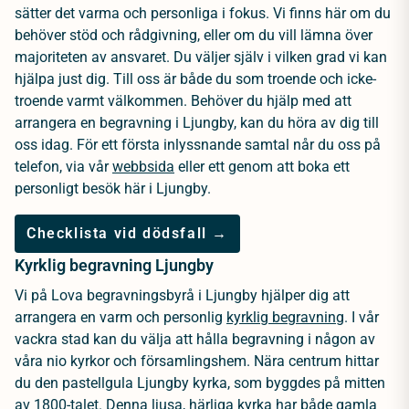
sätter det varma och personliga i fokus. Vi finns här om du
behöver stöd och rådgivning, eller om du vill lämna över
majoriteten av ansvaret. Du väljer själv i vilken grad vi kan
hjälpa just dig. Till oss är både du som troende och icke-
troende varmt välkommen. Behöver du hjälp med att
arrangera en begravning i Ljungby, kan du höra av dig till
oss idag. För ett första inlyssnande samtal når du oss på
telefon, via vår
webbsida
eller ett genom att boka ett
personligt besök här i Ljungby.
Checklista vid dödsfall →
Kyrklig begravning Ljungby
Vi på Lova begravningsbyrå i Ljungby hjälper dig att
arrangera en varm och personlig
kyrklig begravning
. I vår
vackra stad kan du välja att hålla begravning i någon av
våra nio kyrkor och församlingshem. Nära centrum hittar
du den pastellgula Ljungby kyrka, som byggdes på mitten
av 1800-talet. Denna ljusa, härliga kyrka har både gamla