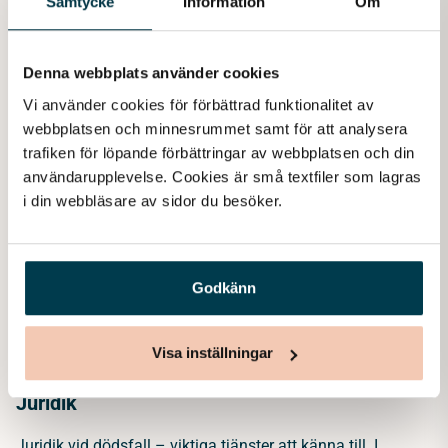
Samtycke
Information
Om
Mer hos Lova Begravning
Denna webbplats använder cookies
Vi använder cookies för förbättrad funktionalitet av 
webbplatsen och minnesrummet samt för att analysera 
trafiken för löpande förbättringar av webbplatsen och din 
användarupplevelse. Cookies är små textfiler som lagras 
i din webbläsare av sidor du besöker. 
Godkänn
Visa inställningar
Juridik
Juridik vid dödsfall – viktiga tjänster att känna till. I