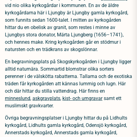
vid nio olika kyrkogårdar i kommunen. En av de äldre
kyrkogårdarna här i Ljungby är Ljungby gamla kyrkogård,
som funnits sedan 1600-talet. I mitten av kyrkogården
hittar du en obelisk av granit, som restes i minne av
Ljungbys stora donator, Märta Ljungberg (1656–1741),
och hennes make. Kring kyrkogården går en stödmur i
natursten och en trädkrans av skogslönnar.
En begravningsplats på Skogskyrkogården i Ljungby ligger
alltid naturnära. Sommartid blomstrar olika sorters
perenner i de välskötta rabatterna. Tallarna och de exotiska
träden får kyrkogården att kännas lummig och lugn. Här
och där hittar du stilla vattendrag. Här finns en
minneslund
,
askgravplats
,
kist- och urngravar
samt ett
muslimskt gravkvarter.
Övriga begravningsplatser i Ljungby hittar du på Lidhults
kyrkogård, Lidhults gamla kyrkogård, Odensjö kyrkogård,
Annerstads kyrkogård, Annerstads gamla kyrkogård,