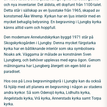
och nya inventarier. Det äldsta, ett dopfunt från 1100-talet.
Detta står i sällskap av en ljusstake från 1965, skapad av
konstsmed Åke Wremp. Kyrkan har en ljus interiör med en
mycket behaglig belysning. En begravning i Ljungby kyrka
känns alltid varm och hoppfull.
Den modernare Annelundskyrkan byggd 1971 står på
Skogskyrkogården i Ljungby. Denna mycket färgstarka
kyrka har en båtliknande interiör som ska symbolisera
Noaks ark. Väggarna är målade av konstnären Sven
Ljungberg, och behöver upplevas med egna ögon. Genom
målningarna har Ljungberg återgett sin egen bild av
paradiset.
Hos oss på Lova begravningsbyrå i Ljungby kan du också
få hjälp med att planera en begravning i någon av stadens
andra kyrkor. Så som Odensjö kyrka, Lidhults kyrka,
Angelstads kyrka, Vrå kyrka, Annerstads kyrka samt Torpa
kyrka.