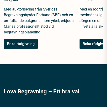
Rådgivare
Rådgivare
Med auktorisering från Sveriges
Med en röd tråd 
Begravningsbyråer Förbund (SBF) och en
medmänsklighet 
omfattande bakgrund inom yrket, erbjuder
Jörgen en unik 
Clarisa professionellt stöd vid
i livets alla sked
begravningsplanering.
Boka rådgivning
Boka rådgivni
Lova Begravning – Ett bra val