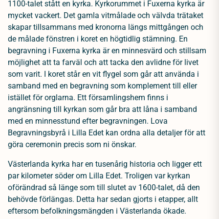
1100-talet stått en kyrka. Kyrkorummet i Fuxerna kyrka är
mycket vackert. Det gamla vitmålade och välvda trätaket
skapar tillsammans med kronorna längs mittgången och
de målade fönstren i koret en högtidlig stämning. En
begravning i Fuxerna kyrka är en minnesvärd och stillsam
möjlighet att ta farväl och att tacka den avlidne för livet
som varit. I koret står en vit flygel som går att använda i
samband med en begravning som komplement till eller
istället för orglarna. Ett församlingshem finns i
angränsning till kyrkan som går bra att låna i samband
med en minnesstund efter begravningen. Lova
Begravningsbyrå i Lilla Edet kan ordna alla detaljer för att
göra ceremonin precis som ni önskar.
Västerlanda kyrka har en tusenårig historia och ligger ett
par kilometer söder om Lilla Edet. Troligen var kyrkan
oförändrad så länge som till slutet av 1600-talet, då den
behövde förlängas. Detta har sedan gjorts i etapper, allt
eftersom befolkningsmängden i Västerlanda ökade.