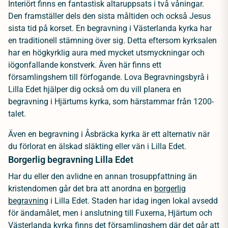
Interiört finns en fantastisk altaruppsats i två våningar.
Den framställer dels den sista måltiden och också Jesus
sista tid på korset. En begravning i Västerlanda kyrka har
en traditionell stämning över sig. Detta eftersom kyrksalen
har en högkyrklig aura med mycket utsmyckningar och
iögonfallande konstverk. Även här finns ett
församlingshem till förfogande. Lova Begravningsbyrå i
Lilla Edet hjälper dig också om du vill planera en
begravning i Hjärtums kyrka, som härstammar från 1200-
talet.
Även en begravning i Åsbräcka kyrka är ett alternativ när
du förlorat en älskad släkting eller vän i Lilla Edet.
Borgerlig begravning Lilla Edet
Har du eller den avlidne en annan trosuppfattning än
kristendomen går det bra att anordna en
borgerlig
begravning
i Lilla Edet. Staden har idag ingen lokal avsedd
för ändamålet, men i anslutning till Fuxerna, Hjärtum och
Västerlanda kyrka finns det församlingshem där det går att