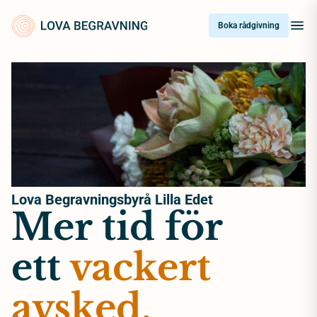
Skip
to
Boka rådgivning
content
Lova Begravningsbyrå Lilla Edet
Mer tid för
ett
vackert
avsked.