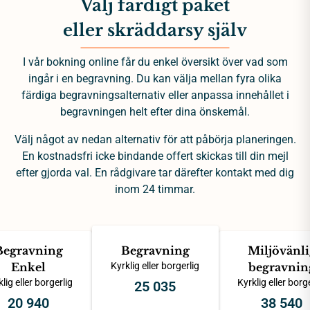
Välj färdigt paket
eller skräddarsy själv
I vår bokning online får du enkel översikt över vad som
ingår i en begravning. Du kan välja mellan fyra olika
färdiga begravningsalternativ eller anpassa innehållet i
begravningen helt efter dina önskemål.
Välj något av nedan alternativ för att påbörja planeringen.
En kostnadsfri icke bindande offert skickas till din mejl
efter gjorda val. En rådgivare tar därefter kontakt med dig
inom 24 timmar.
Begravning
Begravning
Miljövänli
Enkel
Kyrklig eller borgerlig
begravnin
lig eller borgerlig
Kyrklig eller borg
25 035
20 940
38 540