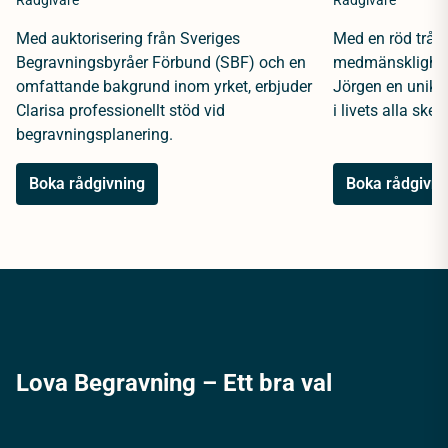
Rådgivare
Rådgivare
Med auktorisering från Sveriges
Med en röd tråd 
Begravningsbyråer Förbund (SBF) och en
medmänsklighet 
omfattande bakgrund inom yrket, erbjuder
Jörgen en unik 
Clarisa professionellt stöd vid
i livets alla sked
begravningsplanering.
Boka rådgivning
Boka rådgivni
Lova Begravning – Ett bra val