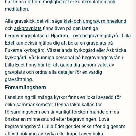
här finns gott om möjligheter för kontemplation och
meditation.
Alla gravskick, det vill säga
kist- och urngrav
,
minneslund
och
askgravplats
finns även på den lantliga
begravningsplatsen i Hjärtum. Lova begravningsbyrå i Lilla
Edet kan också hjälpa dig att boka en gravplats på
Fuxerna kyrkogård, Västerlanda kyrkogård eller Åsbräcka
kyrkogård. Vår kunniga personal på begravningsbyrån i
Lilla Edet finns här för att guida dig genom valet av
gravplats och ordna alla detaljer för en värdig
gravsättning.
Församlingshem
I anslutning till många kyrkor finns en lokal avsedd för
olika sammankomster. Denna lokal kallas för
församlingshem och är vanligt förekommande om du
önskar en minnesstund efter begravningen. Lova
begravningsbyrå i Lilla Edet gör det enkelt för dig genom
att vid bokning av kyrka eller kapell även boka