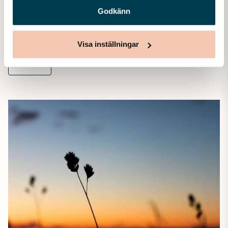
samband med att en nära släkting eller vän går bort
Godkänn
uppstår ofta frågor kring dödsbo, juridik och ekonomi. Det
finns…
Visa inställningar
Läs mer