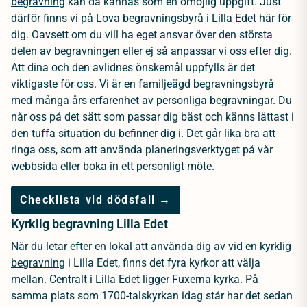
begravning
kan då kännas som en omöjlig uppgift. Just
därför finns vi på Lova begravningsbyrå i Lilla Edet här för
dig. Oavsett om du vill ha eget ansvar över den största
delen av begravningen eller ej så anpassar vi oss efter dig.
Att dina och den avlidnes önskemål uppfylls är det
viktigaste för oss. Vi är en familjeägd begravningsbyrå
med många års erfarenhet av personliga begravningar. Du
når oss på det sätt som passar dig bäst och känns lättast i
den tuffa situation du befinner dig i. Det går lika bra att
ringa oss, som att använda planeringsverktyget på vår
webbsida
eller boka in ett personligt möte.
Checklista vid dödsfall →
Kyrklig begravning Lilla Edet
När du letar efter en lokal att använda dig av vid en
kyrklig
begravning
i Lilla Edet, finns det fyra kyrkor att välja
mellan. Centralt i Lilla Edet ligger Fuxerna kyrka. På
samma plats som 1700-talskyrkan idag står har det sedan