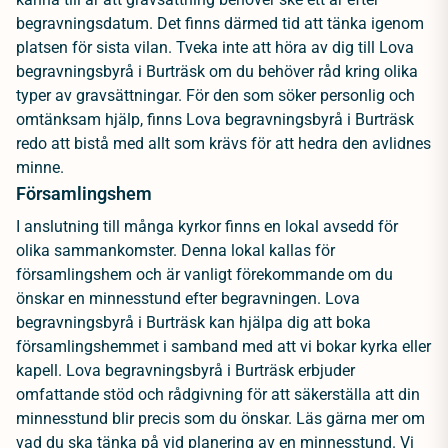
begravningsdatum. Det finns därmed tid att tänka igenom
platsen för sista vilan. Tveka inte att höra av dig till Lova
begravningsbyrå i Burträsk om du behöver råd kring olika
typer av gravsättningar. För den som söker personlig och
omtänksam hjälp, finns Lova begravningsbyrå i Burträsk
redo att bistå med allt som krävs för att hedra den avlidnes
minne.
Församlingshem
I anslutning till många kyrkor finns en lokal avsedd för
olika sammankomster. Denna lokal kallas för
församlingshem och är vanligt förekommande om du
önskar en minnesstund efter begravningen. Lova
begravningsbyrå i Burträsk kan hjälpa dig att boka
församlingshemmet i samband med att vi bokar kyrka eller
kapell. Lova begravningsbyrå i Burträsk erbjuder
omfattande stöd och rådgivning för att säkerställa att din
minnesstund blir precis som du önskar. Läs gärna mer om
vad du ska tänka på vid planering av en
minnesstund
.
Vi