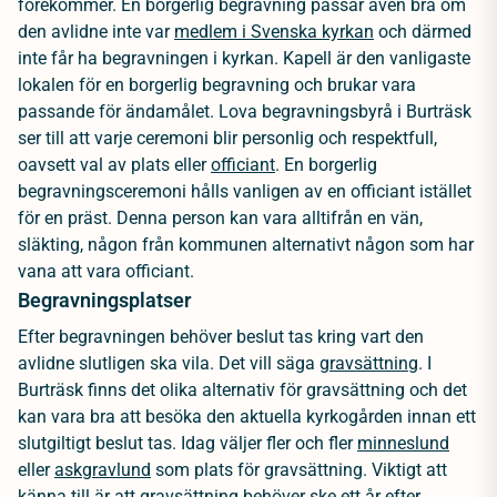
förekommer. En borgerlig begravning passar även bra om
den avlidne inte var
medlem i Svenska kyrkan
och därmed
inte får ha begravningen i kyrkan. Kapell är den vanligaste
lokalen för en borgerlig begravning och brukar vara
passande för ändamålet. Lova begravningsbyrå i Burträsk
ser till att varje ceremoni blir personlig och respektfull,
oavsett val av plats eller
officiant
. En borgerlig
begravningsceremoni hålls vanligen av en officiant istället
för en präst. Denna person kan vara alltifrån en vän,
släkting, någon från kommunen alternativt någon som har
vana att vara officiant.
Begravningsplatser
Efter begravningen behöver beslut tas kring vart den
avlidne slutligen ska vila. Det vill säga
gravsättning
. I
Burträsk finns det olika alternativ för gravsättning och det
kan vara bra att besöka den aktuella kyrkogården innan ett
slutgiltigt beslut tas. Idag väljer fler och fler
minneslund
eller
askgravlund
som plats för gravsättning. Viktigt att
känna till är att gravsättning behöver ske ett år efter