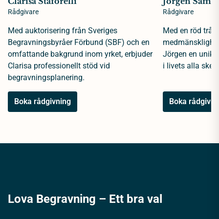
Clarisa Staforelli
Jörgen Samue
Rådgivare
Rådgivare
Med auktorisering från Sveriges
Med en röd tråd 
Begravningsbyråer Förbund (SBF) och en
medmänsklighet 
omfattande bakgrund inom yrket, erbjuder
Jörgen en unik 
Clarisa professionellt stöd vid
i livets alla sked
begravningsplanering.
Boka rådgivning
Boka rådgivni
Lova Begravning – Ett bra val