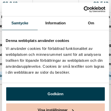
20 940
38 540
Minnesrum
Minnesrum
Minnesrum
Kista – Sandholm
Samtycke
Information
Om
Kista – Enkel
Kista – Saga
Transport
Transport
Transport
Kistläggning
Denna webbplats använder cookies
Kistläggning
Kistläggning
Vi använder cookies för förbättrad funktionalitet av 
Administration
webbplatsen och minnesrummet samt för att analysera 
Administration
Administratio
Representant från Lova
trafiken för löpande förbättringar av webbplatsen och din 
esentant från Lova
Representant från
användarupplevelse. Cookies är små textfiler som lagras 
i din webbläsare av sidor du besöker. 
äs mer & få offert
Läs mer & få offert
Läs mer & få offe
Godkänn
Visa inställningar