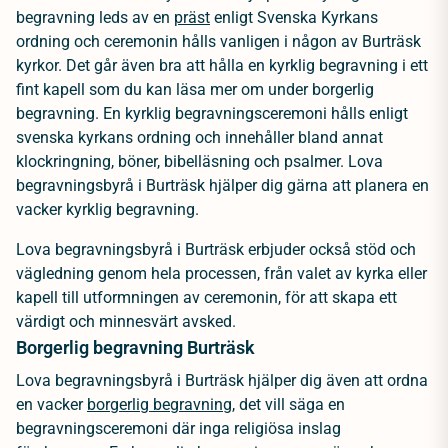
begravning leds av en
präst
enligt Svenska Kyrkans
ordning och ceremonin hålls vanligen i någon av Burträsk
kyrkor. Det går även bra att hålla en kyrklig begravning i ett
fint kapell som du kan läsa mer om under borgerlig
begravning. En kyrklig begravningsceremoni hålls enligt
svenska kyrkans ordning och innehåller bland annat
klockringning, böner, bibelläsning och psalmer. Lova
begravningsbyrå i Burträsk hjälper dig gärna att planera en
vacker kyrklig begravning.
Lova begravningsbyrå i Burträsk erbjuder också stöd och
vägledning genom hela processen, från valet av kyrka eller
kapell till utformningen av ceremonin, för att skapa ett
värdigt och minnesvärt avsked.
Borgerlig begravning Burträsk
Lova begravningsbyrå i Burträsk hjälper dig även att ordna
en vacker
borgerlig begravning
, det vill säga en
begravningsceremoni där inga religiösa inslag