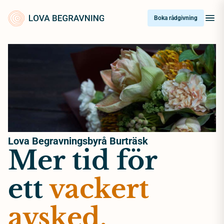
Skip
to
Boka rådgivning
content
Lova Begravningsbyrå Burträsk
Mer tid för
ett
vackert
avsked.