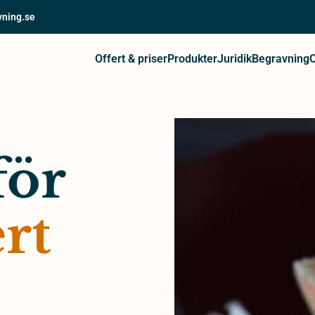
vning.se
Offert & priser
Produkter
Juridik
Begravning
för
rt