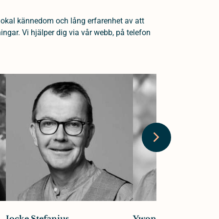
lokal kännedom och lång erfarenhet av att
gar. Vi hjälper dig via vår webb, på telefon
Jocke Stefanius
Ywonne Gullsby