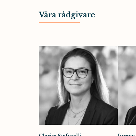
Våra rådgivare
Clarisa Staforelli
Jörgen