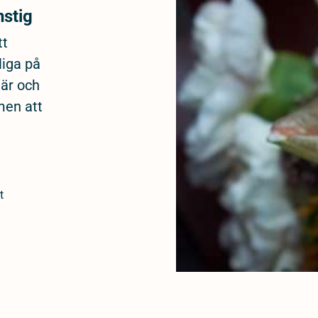
stig
tt
liga på
när och
men att
t