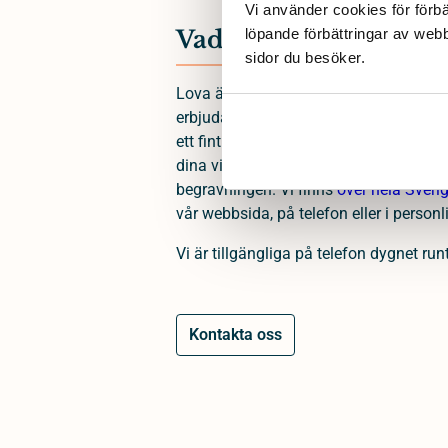
Vi använder cookies för förbä
Vad vi lovar anhöriga
löpande förbättringar av web
sidor du besöker. 
Lova är en begravningsbyrå som grund
erbjuda människor i sorg ett enkelt och
ett fint avsked. Som begravningsbyrå fi
dina villkor och du bestämmer var, när
begravningen. Vi finns
över hela Sveri
vår webbsida, på telefon eller i personl
Vi är tillgängliga på telefon dygnet runt
Kontakta oss