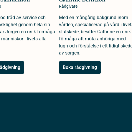
e
Rådgivare
öd tråd av service och
Med en mångårig bakgrund inom
klighet genom hela sin
vården, specialiserad på vård i livet
 har Jörgen en unik förmåga
slutskede, besitter Cathrine en unik
 människor i livets alla
förmåga att möta anhöriga med
lugn och förståelse i ett tidigt sked
av sorgen.
ådgivning
Boka rådgivning