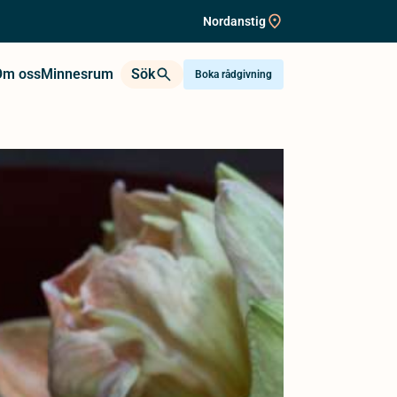
Nordanstig
Om oss
Minnesrum
Sök
Boka rådgivning