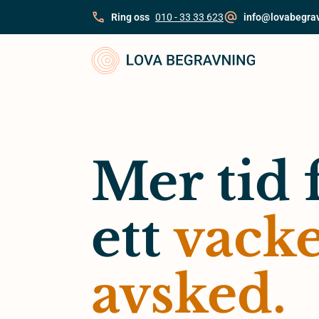
Skip
Ring oss
010 - 33 33 623
info@lovabegra
to
content
Mer tid 
ett
vacke
avsked.