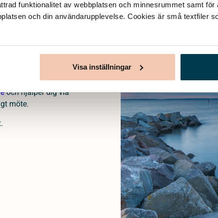
ttrad funktionalitet av webbplatsen och minnesrummet samt för at
bplatsen och din användarupplevelse. Cookies är små textfiler so
ades för att kunna
 tryggt sätt att ordna
Visa inställningar
nns vi tillgängliga på
 och hur du planerar
ge
och hjälper dig via
igt möte.
.