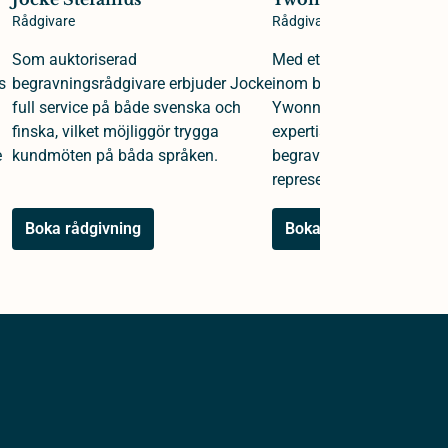
Rådgivare
Rådgivare
Som auktoriserad
Med ett kvarts sekel av e
s
begravningsrådgivare erbjuder Jocke
inom begravningsväsende
full service på både svenska och
Ywonne en djup och omf
finska, vilket möjliggör trygga
expertis i rollerna som b
e
kundmöten på båda språken.
begravningsrådgivare oc
representant.
Boka rådgivning
Boka rådgivning