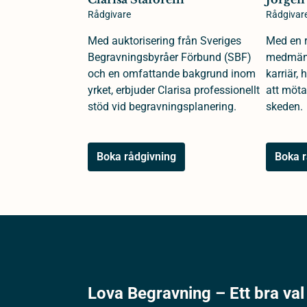
Rådgivare
Rådgivar
Med auktorisering från Sveriges
Med en r
Begravningsbyråer Förbund (SBF)
medmäns
och en omfattande bakgrund inom
karriär,
yrket, erbjuder Clarisa professionellt
att möta
stöd vid begravningsplanering.
skeden.
Boka rådgivning
Boka r
Lova Begravning – Ett bra val