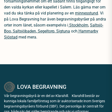
församlingshemmet om ett sådant finns tillgängligt för
den valda kyrkan eller kapellet i Salem. Läs gärna mer om
vad du ska tänka på vid planering av en
minnesstund
.
Vi
på Lova Begravning har även begravningsbyråer på andra
orter inom länet, såsom exempelvis i
Stockholm
,
Saltsjö-
Boo
,
Saltsjöbaden
,
Segeltorp
,
Sigtuna
och
Hammarby
Sjöstad
med mera.
Vår begravningsbyrå är en del av Klarahill. Klarahill består av
kunniga lokala familjeföretag som är auktoriserade inom Sveriges
begravningsbyråers förbund (SBF). Det personliga är centralt för
oss, både när det gäller bemötande och när vi utformar