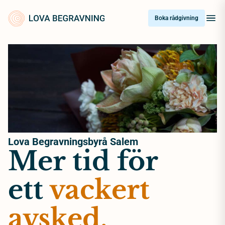
Skip
to
Boka rådgivning
content
Lova Begravningsbyrå Salem
Mer tid för
ett
vackert
avsked.