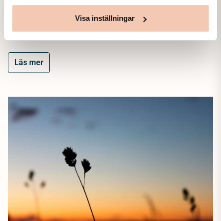
samband med att en nära släkting eller vän går bort
Visa inställningar
uppstår ofta frågor kring dödsbo, juridik och ekonomi. Det
finns…
Läs mer