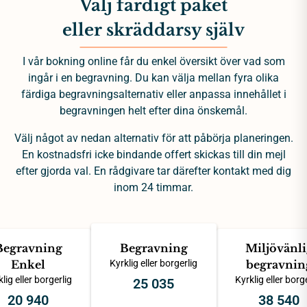
Välj färdigt paket
eller skräddarsy själv
I vår bokning online får du enkel översikt över vad som
ingår i en begravning. Du kan välja mellan fyra olika
färdiga begravningsalternativ eller anpassa innehållet i
begravningen helt efter dina önskemål.
Välj något av nedan alternativ för att påbörja planeringen.
En kostnadsfri icke bindande offert skickas till din mejl
efter gjorda val. En rådgivare tar därefter kontakt med dig
inom 24 timmar.
Begravning
Begravning
Miljövänli
Enkel
Kyrklig eller borgerlig
begravnin
lig eller borgerlig
Kyrklig eller borg
25 035
20 940
38 540