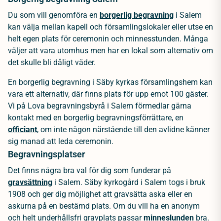
Du som vill genomföra en
borgerlig begravning
i Salem
kan välja mellan kapell och församlingslokaler eller utse en
helt egen plats för ceremonin och minnesstunden. Många
väljer att vara utomhus men har en lokal som alternativ om
det skulle bli dåligt väder.
En borgerlig begravning i Säby kyrkas församlingshem kan
vara ett alternativ, där finns plats för upp emot 100 gäster.
Vi på Lova begravningsbyrå i Salem förmedlar gärna
kontakt med en borgerlig begravningsförrättare, en
officiant
, om inte någon närstående till den avlidne känner
sig manad att leda ceremonin.
Begravningsplatser
Det finns några bra val för dig som funderar på
gravsättning
i Salem. Säby kyrkogård i Salem togs i bruk
1908 och ger dig möjlighet att gravsätta aska eller en
askurna på en bestämd plats. Om du vill ha en anonym
och helt underhållsfri gravplats passar
minneslunden
bra.