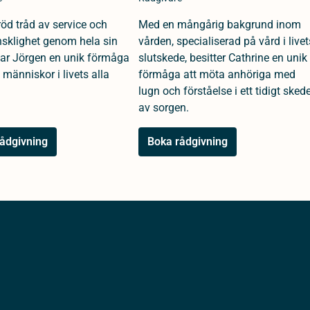
öd tråd av service och
Med en mångårig bakgrund inom
klighet genom hela sin
vården, specialiserad på vård i livet
 har Jörgen en unik förmåga
slutskede, besitter Cathrine en unik
 människor i livets alla
förmåga att möta anhöriga med
lugn och förståelse i ett tidigt sked
av sorgen.
ådgivning
Boka rådgivning