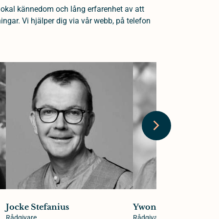
lokal kännedom och lång erfarenhet av att
gar. Vi hjälper dig via vår webb, på telefon
Jocke Stefanius
Ywonne Gullsby
Rådgivare
Rådgivare