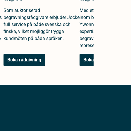
Som auktoriserad
Med ett kvarts sekel av e
s
begravningsrådgivare erbjuder Jocke
inom begravningsväsende
full service på både svenska och
Ywonne en djup och omf
finska, vilket möjliggör trygga
expertis i rollerna som b
e
kundmöten på båda språken.
begravningsrådgivare oc
representant.
Boka rådgivning
Boka rådgivning