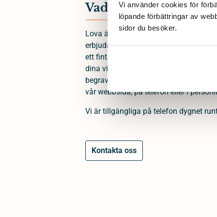
Vad vi lovar anhöriga
Vi använder cookies för förbä
löpande förbättringar av web
sidor du besöker. 
Lova är en begravningsbyrå som grund
erbjuda människor i sorg ett enkelt och
ett fint avsked. Som begravningsbyrå fi
dina villkor och du bestämmer var, när
begravningen. Vi finns
över hela Sveri
vår webbsida, på telefon eller i personl
Vi är tillgängliga på telefon dygnet runt
Kontakta oss