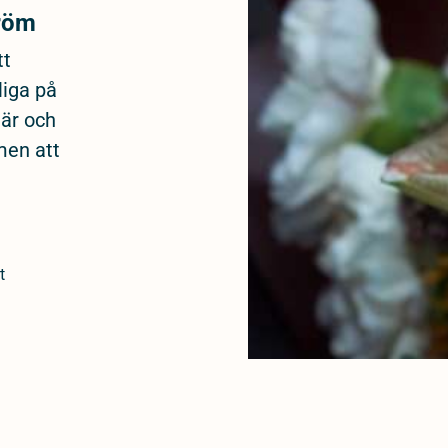
tröm
tt
liga på
när och
men att
t