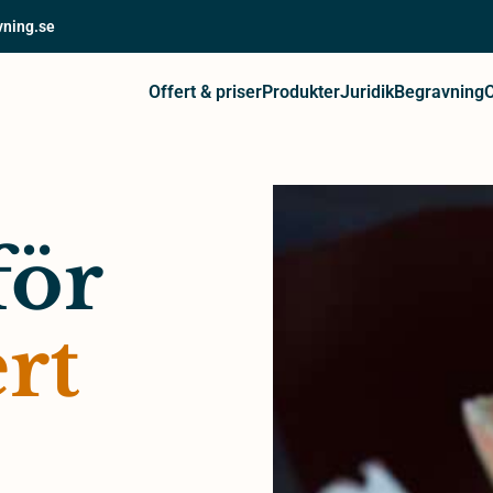
vning.se
Offert & priser
Produkter
Juridik
Begravning
för
rt