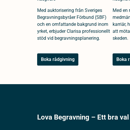
Med auktorisering från Sveriges
Med en r
Begravningsbyråer Förbund (SBF)
medmäns
och en omfattande bakgrund inom
karriär,
yrket, erbjuder Clarisa professionellt
att möta
stöd vid begravningsplanering.
skeden.
Boka rådgivning
Boka r
Lova Begravning – Ett bra val