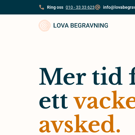
Skip
Ring oss
010 - 33 33 623
info@lovabegra
to
content
Mer tid 
ett
vacke
avsked.