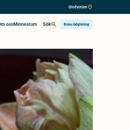
Olofström
Om oss
Minnesrum
Sök
Boka rådgivning