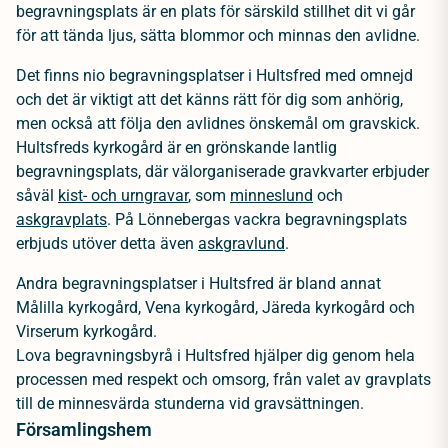
begravningsplats är en plats för särskild stillhet dit vi går
för att tända ljus, sätta blommor och minnas den avlidne.
Det finns nio begravningsplatser i Hultsfred med omnejd
och det är viktigt att det känns rätt för dig som anhörig,
men också att följa den avlidnes önskemål om gravskick.
Hultsfreds kyrkogård är en grönskande lantlig
begravningsplats, där välorganiserade gravkvarter erbjuder
såväl
kist- och urngravar
, som
minneslund
och
askgravplats
. På Lönnebergas vackra begravningsplats
erbjuds utöver detta även
askgravlund
.
Andra begravningsplatser i Hultsfred är bland annat
Målilla kyrkogård, Vena kyrkogård, Järeda kyrkogård och
Virserum kyrkogård.
Lova begravningsbyrå i Hultsfred hjälper dig genom hela
processen med respekt och omsorg, från valet av gravplats
till de minnesvärda stunderna vid gravsättningen.
Församlingshem