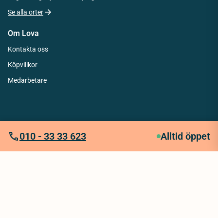
Se alla orter
Om Lova
Kontakta oss
Köpvillkor
Medarbetare
010 - 33 33 623
Alltid öppet
Integritetspolicy
Köpvillkor
Tillgänglighetsredogörelse