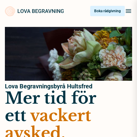
Skip
to
Boka rådgivning
content
Lova Begravningsbyrå Hultsfred
Mer tid för
ett
vackert
avsked.