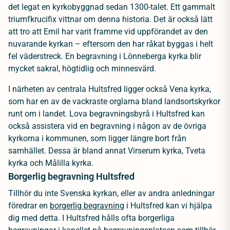
det legat en kyrkobyggnad sedan 1300-talet. Ett gammalt
triumfkrucifix vittnar om denna historia. Det är också lätt
att tro att Emil har varit framme vid uppförandet av den
nuvarande kyrkan – eftersom den har råkat byggas i helt
fel väderstreck. En begravning i Lönneberga kyrka blir
mycket sakral, högtidlig och minnesvärd.
I närheten av centrala Hultsfred ligger också Vena kyrka,
som har en av de vackraste orglarna bland landsortskyrkor
runt om i landet. Lova begravningsbyrå i Hultsfred kan
också assistera vid en begravning i någon av de övriga
kyrkorna i kommunen, som ligger längre bort från
samhället. Dessa är bland annat Virserum kyrka, Tveta
kyrka och Målilla kyrka.
Borgerlig begravning Hultsfred
Tillhör du inte Svenska kyrkan, eller av andra anledningar
föredrar en
borgerlig begravning
i Hultsfred kan vi hjälpa
dig med detta. I Hultsfred hålls ofta borgerliga