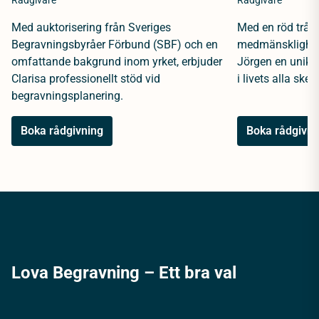
Rådgivare
Rådgivare
Med auktorisering från Sveriges
Med en röd tråd 
Begravningsbyråer Förbund (SBF) och en
medmänsklighet 
omfattande bakgrund inom yrket, erbjuder
Jörgen en unik 
Clarisa professionellt stöd vid
i livets alla sked
begravningsplanering.
Boka rådgivning
Boka rådgivni
Lova Begravning – Ett bra val