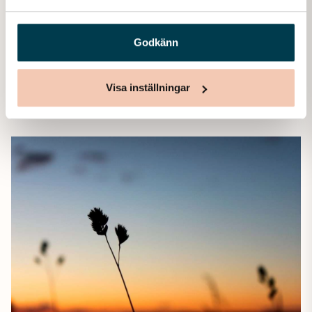
samband med att en nära släkting eller vän går bort
uppstår ofta frågor kring dödsbo, juridik och ekonomi. Det
Godkänn
finns…
Visa inställningar
Läs mer