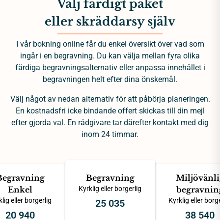
Välj färdigt paket
eller skräddarsy själv
I vår bokning online får du enkel översikt över vad som
ingår i en begravning. Du kan välja mellan fyra olika
färdiga begravningsalternativ eller anpassa innehållet i
begravningen helt efter dina önskemål.
Välj något av nedan alternativ för att påbörja planeringen.
En kostnadsfri icke bindande offert skickas till din mejl
efter gjorda val. En rådgivare tar därefter kontakt med dig
inom 24 timmar.
Begravning
Begravning
Miljövänli
Enkel
Kyrklig eller borgerlig
begravnin
lig eller borgerlig
Kyrklig eller borg
25 035
20 940
38 540