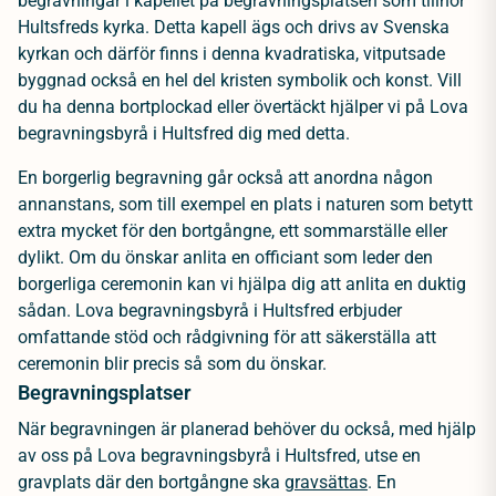
begravningar i kapellet på begravningsplatsen som tillhör
Hultsfreds kyrka. Detta kapell ägs och drivs av Svenska
kyrkan och därför finns i denna kvadratiska, vitputsade
byggnad också en hel del kristen symbolik och konst. Vill
du ha denna bortplockad eller övertäckt hjälper vi på Lova
begravningsbyrå i Hultsfred dig med detta.
En borgerlig begravning går också att anordna någon
annanstans, som till exempel en plats i naturen som betytt
extra mycket för den bortgångne, ett sommarställe eller
dylikt. Om du önskar anlita en officiant som leder den
borgerliga ceremonin kan vi hjälpa dig att anlita en duktig
sådan. Lova begravningsbyrå i Hultsfred erbjuder
omfattande stöd och rådgivning för att säkerställa att
ceremonin blir precis så som du önskar.
Begravningsplatser
När begravningen är planerad behöver du också, med hjälp
av oss på Lova begravningsbyrå i Hultsfred, utse en
gravplats där den bortgångne ska
gravsättas
. En