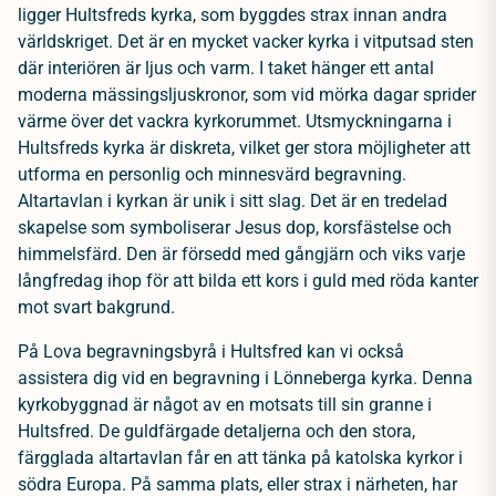
ligger Hultsfreds kyrka, som byggdes strax innan andra
världskriget. Det är en mycket vacker kyrka i vitputsad sten
där interiören är ljus och varm. I taket hänger ett antal
moderna mässingsljuskronor, som vid mörka dagar sprider
värme över det vackra kyrkorummet. Utsmyckningarna i
Hultsfreds kyrka är diskreta, vilket ger stora möjligheter att
utforma en personlig och minnesvärd begravning.
Altartavlan i kyrkan är unik i sitt slag. Det är en tredelad
skapelse som symboliserar Jesus dop, korsfästelse och
himmelsfärd. Den är försedd med gångjärn och viks varje
långfredag ihop för att bilda ett kors i guld med röda kanter
mot svart bakgrund.
På Lova begravningsbyrå i Hultsfred kan vi också
assistera dig vid en begravning i Lönneberga kyrka. Denna
kyrkobyggnad är något av en motsats till sin granne i
Hultsfred. De guldfärgade detaljerna och den stora,
färgglada altartavlan får en att tänka på katolska kyrkor i
södra Europa. På samma plats, eller strax i närheten, har