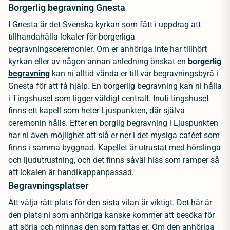
Borgerlig begravning Gnesta
I Gnesta är det Svenska kyrkan som fått i uppdrag att
tillhandahålla lokaler för borgerliga
begravningsceremonier. Om er anhöriga inte har tillhört
kyrkan eller av någon annan anledning önskat en
borgerlig
begravning
kan ni alltid vända er till vår begravningsbyrå i
Gnesta för att få hjälp. En borgerlig begravning kan ni hålla
i Tingshuset som ligger väldigt centralt. Inuti tingshuset
finns ett kapell som heter Ljuspunkten, där själva
ceremonin hålls. Efter en borglig begravning i Ljuspunkten
har ni även möjlighet att slå er ner i det mysiga caféet som
finns i samma byggnad. Kapellet är utrustat med hörslinga
och ljudutrustning, och det finns såväl hiss som ramper så
att lokalen är handikappanpassad.
Begravningsplatser
Att välja rätt plats för den sista vilan är viktigt. Det här är
den plats ni som anhöriga kanske kommer att besöka för
att sörja och minnas den som fattas er. Om den anhöriga