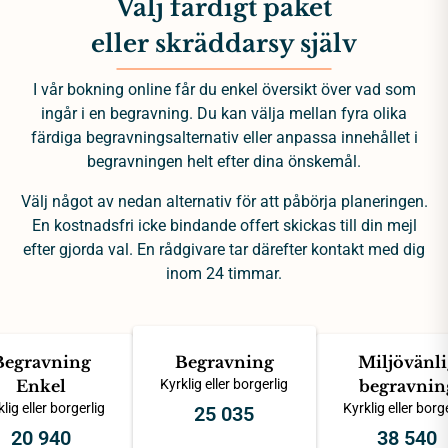
Välj färdigt paket
eller skräddarsy själv
I vår bokning online får du enkel översikt över vad som
ingår i en begravning. Du kan välja mellan fyra olika
färdiga begravningsalternativ eller anpassa innehållet i
begravningen helt efter dina önskemål.
Välj något av nedan alternativ för att påbörja planeringen.
En kostnadsfri icke bindande offert skickas till din mejl
efter gjorda val. En rådgivare tar därefter kontakt med dig
inom 24 timmar.
Begravning
Begravning
Miljövänli
Enkel
Kyrklig eller borgerlig
begravnin
lig eller borgerlig
Kyrklig eller borg
25 035
20 940
38 540