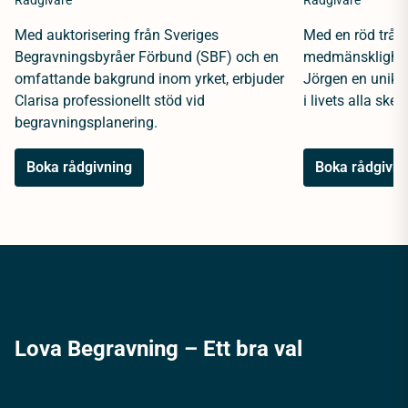
Rådgivare
Rådgivare
Med auktorisering från Sveriges
Med en röd tråd 
Begravningsbyråer Förbund (SBF) och en
medmänsklighet 
omfattande bakgrund inom yrket, erbjuder
Jörgen en unik 
Clarisa professionellt stöd vid
i livets alla sked
begravningsplanering.
Boka rådgivning
Boka rådgivni
Lova Begravning – Ett bra val