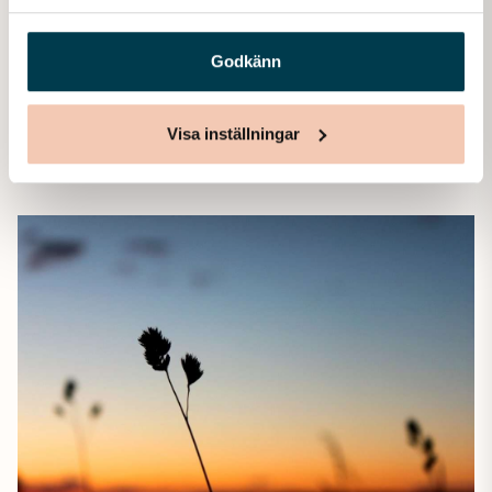
samband med att en nära släkting eller vän går bort
uppstår ofta frågor kring dödsbo, juridik och ekonomi. Det
Godkänn
finns…
Visa inställningar
Läs mer