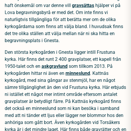
haft önskemål om var denne vill
gravsättas
hjälper vi på
Lova begravningsbyrå er med det. Om inte finns vi
naturligtvis tillgängliga för att berätta mer om de olika
kyrkogårdarna som finns att välja bland. I huvudsak finns
det tre olika ställen att välja mellan när ni ska hitta en
begravningsplats i Gnesta.
Den största kyrkogården i Gnesta ligger intill Frustuna
kyrka. Här finns det runt 2 400 gravplatser, ett kapell från
1950-talet och en
askgravlund
som tillkom 2013. På
kyrkogården hittar ni även en
minneslund
. Kattnäs
kyrkogård, med sina gångar av stenmjöl, har en något
sämre tillgänglighet än den vid Frustuna kyrka. Här erbjuds
ni istället ett något mer intimt område eftersom antalet
gravplatser är betydligt färre. På Kattnäs kyrkogård finns
det också en minneslund som ni kan besöka i samband
med att ni tänder ett ljus eller lägger ner blommor hos den
anhöriga som gått bort. Även kyrkogården vid Torsåkers
kyrka är i det mindre laget. Här finns både gravrätter och en