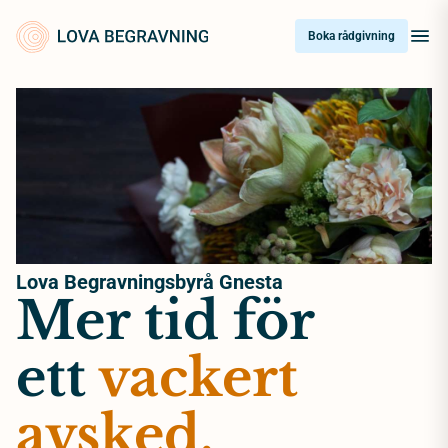
Skip
to
Boka rådgivning
content
Lova Begravningsbyrå Gnesta
Mer tid för
ett
vackert
avsked.