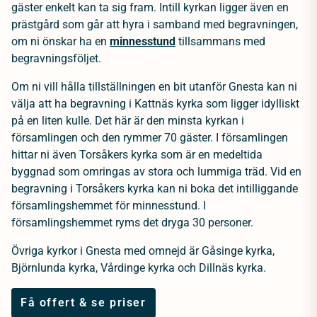
gäster enkelt kan ta sig fram. Intill kyrkan ligger även en
prästgård som går att hyra i samband med begravningen,
om ni önskar ha en
minnesstund
tillsammans med
begravningsföljet.
Om ni vill hålla tillställningen en bit utanför Gnesta kan ni
välja att ha begravning i Kattnäs kyrka som ligger idylliskt
på en liten kulle. Det här är den minsta kyrkan i
församlingen och den rymmer 70 gäster. I församlingen
hittar ni även Torsåkers kyrka som är en medeltida
byggnad som omringas av stora och lummiga träd. Vid en
begravning i Torsåkers kyrka kan ni boka det intilliggande
församlingshemmet för minnesstund. I
församlingshemmet ryms det dryga 30 personer.
Övriga kyrkor i Gnesta med omnejd är Gåsinge kyrka,
Björnlunda kyrka, Vårdinge kyrka och Dillnäs kyrka.
Få offert & se priser