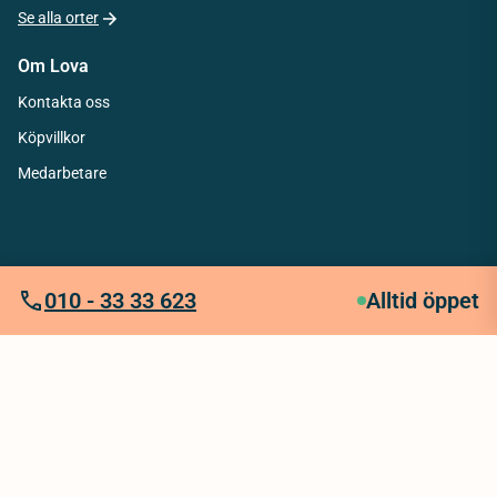
Se alla orter
Om Lova
Kontakta oss
Köpvillkor
Medarbetare
010 - 33 33 623
Alltid öppet
Integritetspolicy
Köpvillkor
Tillgänglighetsredogörelse