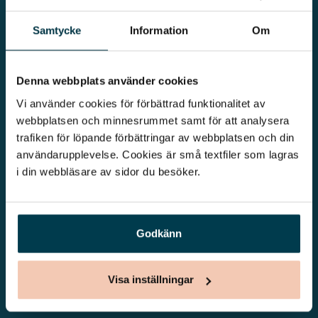
Samtycke
Information
Om
Vår begravningsbyrå är en del av Klarahill. Klarahill består av
kunniga lokala familjeföretag som är auktoriserade inom Sveriges
begravningsbyråers förbund (SBF). Det personliga är centralt för
Denna webbplats använder cookies
oss, både när det gäller bemötande och när vi utformar
Vi använder cookies för förbättrad funktionalitet av 
skräddarsydda personliga begravningar.
webbplatsen och minnesrummet samt för att analysera 
Kontakta oss
trafiken för löpande förbättringar av webbplatsen och din 
010 - 33 33 623
info@lovabegravning.se
användarupplevelse. Cookies är små textfiler som lagras 
i din webbläsare av sidor du besöker. 
Godkänn
Vårt systerbolag Verahill hjälper dig med familjejuridiken – genom
hela livet.
Visa inställningar
Varmt välkommen.