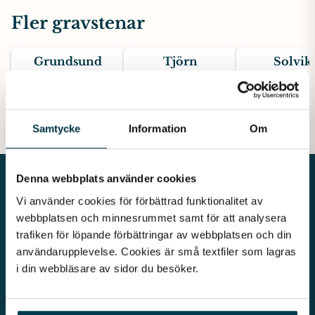
Fler gravstenar
Grundsund
Tjörn
Solvik
Grå Kurugranit
Grå Bohusgranti
Mörkgrå gra
19900 kr
26400 kr
16900 kr
Samtycke
Information
Om
Denna webbplats använder cookies
Vi använder cookies för förbättrad funktionalitet av 
webbplatsen och minnesrummet samt för att analysera 
trafiken för löpande förbättringar av webbplatsen och din 
Vår begravningsbyrå är en del av Klarahill. Klarahill består av
användarupplevelse. Cookies är små textfiler som lagras 
kunniga lokala familjeföretag som är auktoriserade inom Sveriges
i din webbläsare av sidor du besöker. 
begravningsbyråers förbund (SBF). Det personliga är centralt för
oss, både när det gäller bemötande och när vi utformar
skräddarsydda personliga begravningar.