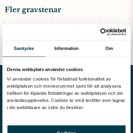
Fler gravstenar
Grundsund
Tjörn
Solvik
Grå Kurugranit
Grå Bohusgranti
Mörkgrå gra
19900 kr
26400 kr
16900 kr
Samtycke
Information
Om
Denna webbplats använder cookies
Vi använder cookies för förbättrad funktionalitet av 
webbplatsen och minnesrummet samt för att analysera 
trafiken för löpande förbättringar av webbplatsen och din 
användarupplevelse. Cookies är små textfiler som lagras 
Vår begravningsbyrå är en del av Klarahill. Klarahill består av
i din webbläsare av sidor du besöker. 
kunniga lokala familjeföretag som är auktoriserade inom Sveriges
begravningsbyråers förbund (SBF). Det personliga är centralt för
oss, både när det gäller bemötande och när vi utformar
skräddarsydda personliga begravningar.