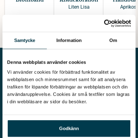
Liten Lisa
Aprikos
300 kr
3300 kr
195 kr
Samtycke
Information
Om
Denna webbplats använder cookies
Vi använder cookies för förbättrad funktionalitet av 
webbplatsen och minnesrummet samt för att analysera 
trafiken för löpande förbättringar av webbplatsen och din 
Vår begravningsbyrå är en del av Klarahill. Klarahill består av
kunniga lokala familjeföretag som är auktoriserade inom Sveriges
användarupplevelse. Cookies är små textfiler som lagras 
begravningsbyråers förbund (SBF). Det personliga är centralt för
i din webbläsare av sidor du besöker. 
oss, både när det gäller bemötande och när vi utformar
skräddarsydda personliga begravningar.
Kontakta oss
010 - 33 33 623
Godkänn
info@lovabegravning.se