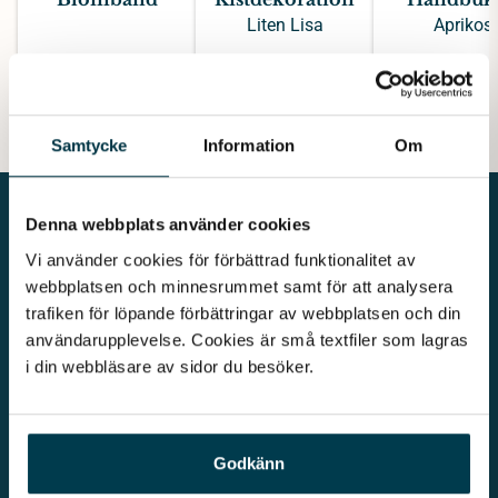
Liten Lisa
Aprikos
300 kr
3300 kr
195 kr
Samtycke
Information
Om
Denna webbplats använder cookies
Vi använder cookies för förbättrad funktionalitet av 
webbplatsen och minnesrummet samt för att analysera 
trafiken för löpande förbättringar av webbplatsen och din 
Vår begravningsbyrå är en del av Klarahill. Klarahill består av
kunniga lokala familjeföretag som är auktoriserade inom Sveriges
användarupplevelse. Cookies är små textfiler som lagras 
begravningsbyråers förbund (SBF). Det personliga är centralt för
i din webbläsare av sidor du besöker. 
oss, både när det gäller bemötande och när vi utformar
skräddarsydda personliga begravningar.
Kontakta oss
010 - 33 33 623
Godkänn
info@lovabegravning.se