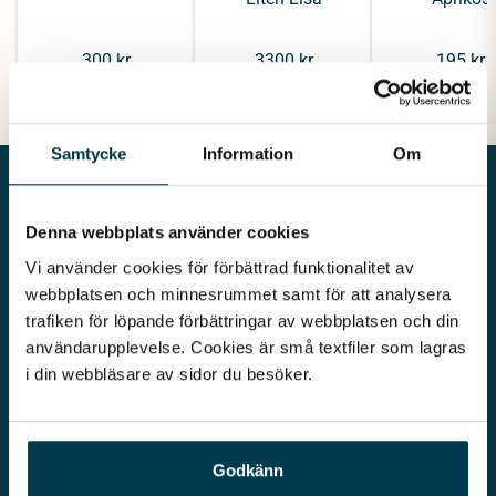
300 kr
3300 kr
195 kr
Samtycke
Information
Om
Denna webbplats använder cookies
Vi använder cookies för förbättrad funktionalitet av 
Vår begravningsbyrå är en del av Klarahill. Klarahill består av
webbplatsen och minnesrummet samt för att analysera 
kunniga lokala familjeföretag som är auktoriserade inom Sveriges
trafiken för löpande förbättringar av webbplatsen och din 
begravningsbyråers förbund (SBF). Det personliga är centralt för
användarupplevelse. Cookies är små textfiler som lagras 
oss, både när det gäller bemötande och när vi utformar
i din webbläsare av sidor du besöker. 
skräddarsydda personliga begravningar.
Kontakta oss
010 - 33 33 623
info@lovabegravning.se
Godkänn